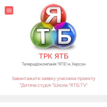
Skip
to
content
ТРК ЯТБ
Телерадіокомпанія "ЯТБ" м. Херсон
Завантажити заявку учасника проекту
"Дитяча студія "Школа "ЯТБ.TV"