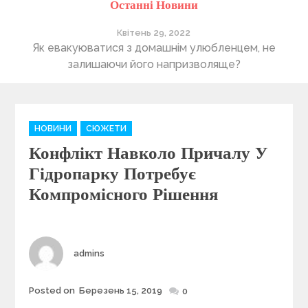
Останні Новини
Квітень 29, 2022
ті
Як евакуюватися з домашнім улюбленцем, не
П
залишаючи його напризволяще?
C
НОВИНИ
СЮЖЕТИ
a
Конфлікт Навколо Причалу У
t
e
Гідропарку Потребує
g
Компромісного Рішення
o
r
i
e
Author
admins
s
Posted on
Березень 15, 2019
Posted
0
on