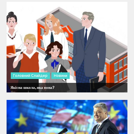
и
с
і
в
Головний Слайдер
Новини
Якісна школа, яка вона?