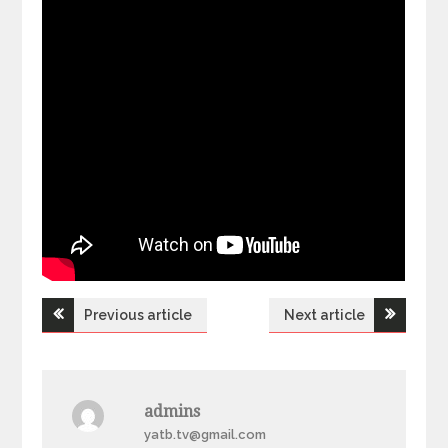
Previous article
Next article
Н
а
admins
в
yatb.tv@gmail.com