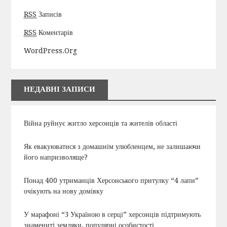
RSS
Записів
RSS
Коментарів
WordPress.org
НЕДАВНІ ЗАПИСИ
Війна руйнує житло херсонців та жителів області
Як евакуюватися з домашнім улюбленцем, не залишаючи
його напризволяще?
Понад 400 утриманців Херсонського притулку “4 лапи”
очікують на нову домівку
У марафоні “З Україною в серці” херсонців підтримують
знамениті земляки, популярні особистості