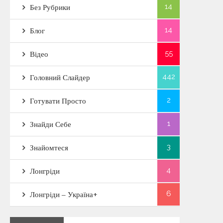
14
Без Рубрики
14
Блог
55
Відео
442
Головний Слайдер
2
Готувати Просто
1
Знайди Себе
3
Знайомтеся
4
Лонгріди
6
Лонгріди – Україна+