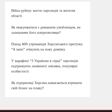
Війна руйнує житло херсонців та жителів
області
Як евакуюватися з домашнім улюбленцем, не
залишаючи його напризволяще?
Понад 400 утриманців Херсонського притулку
“4 лапи” очікують на нову домівку
У марафоні “З Україною в серці” херсонців
підтримують знамениті земляки, популярні
особистості
Як підприємці Херсона намагаються втримати
свій бізнес на плаву?