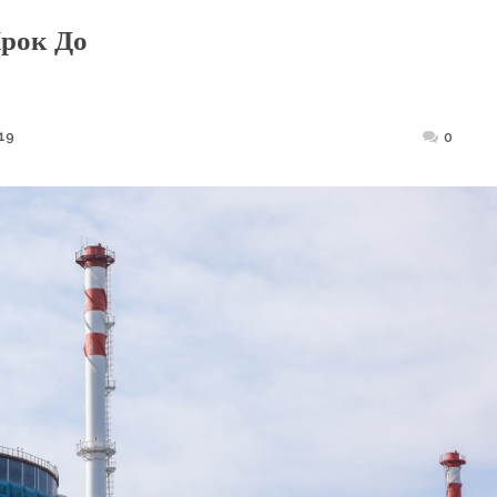
Крок До
19
Posted
0
on