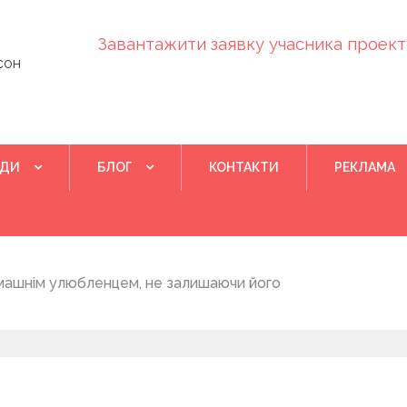
Завантажити заявку учасника проекту
сон
ІДИ
БЛОГ
КОНТАКТИ
РЕКЛАМА
Квітень 28, 202
машнім улюбленцем, не залишаючи його
Понад 400 у
на нову дом