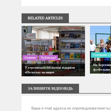
і
г
RELATED ARTICLES
а
ц
і
Головний С
Новини
Публікації
я
На Херсонщ
У херсонській бібліотеці відкрили
футбольних
з
«Польську полицю»
а
ЗАЛИШИТИ ВІДПОВІДЬ
п
и
Ваша e-mail адреса не оприлюднюватиметьс