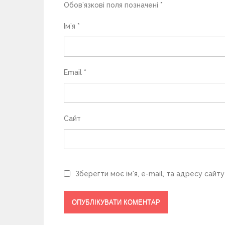
Обов’язкові поля позначені
*
с
Ім’я
*
і
в
Email
*
Сайт
Зберегти моє ім'я, e-mail, та адресу сайт