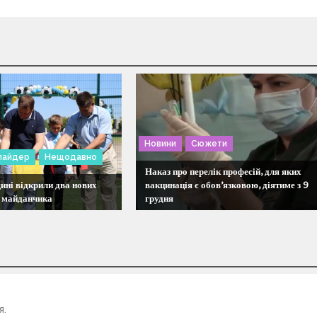
Новини
Сюжети
лайдер
Нещодавно
Наказ про перелік професій, для яких
ині відкрили два нових
вакцинація є обов’язковою, діятиме з 9
 майданчика
грудня
я.