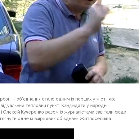
оні – об’єднання стало одним із перших у місті, яке
дивідуальний тепловий пункт. Кандидати у народні
і Олексій Кучеренко разом із журналістами завітали сюди
оглянути одне із взірцевих об’єднань Житлоселища.