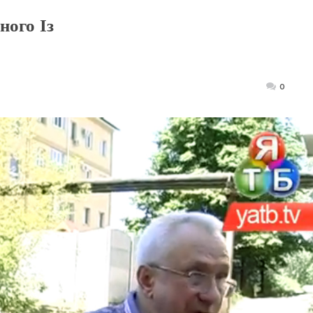
ного Із
Posted
0
on