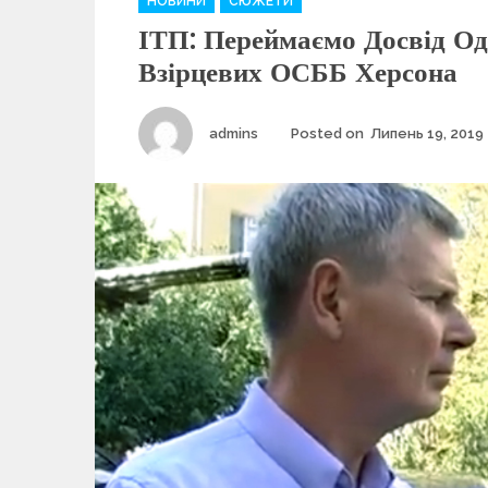
НОВИНИ
СЮЖЕТИ
a
ІТП: Переймаємо Досвід Од
t
e
Взірцевих ОСББ Херсона
g
o
r
Author
admins
Posted on
Липень 19, 2019
i
e
s