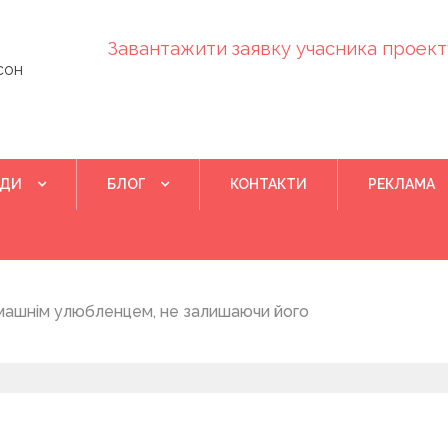
Завантажити заявку учасника проекту
сон
ІДИ
БЛОГ
КОНТАКТИ
РЕКЛАМА
Квітень 28, 202
машнім улюбленцем, не залишаючи його
Понад 400 у
на нову дом