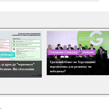
Головний Слайдер
Новини
ублікації
Гральний бізнес на Херсонщині:
за крок до “червоного”
перспектива для розвитку чи
ебезпеки. Які обмеження
небезпека?
я.