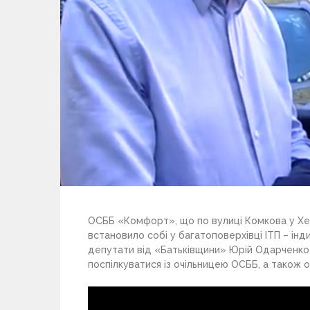
ОСББ «Комфорт», що по вулиці Комкова у Херс
встановило собі у багатоповерхівці ІТП – ін
депутати від «Батьківщини» Юрій Одарченко 
поспілкуватися із очільницею ОСББ, а також 