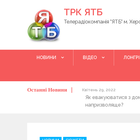
Skip
ТРК ЯТБ
to
content
Телерадіокомпанія "ЯТБ" м. Хер
НОВИНИ
ВІДЕО
ЛОНГР
Останні Новини
о херсонців та жителів області
Квітень 29, 2022
Як евакуюватися з до
напризволяще?
C