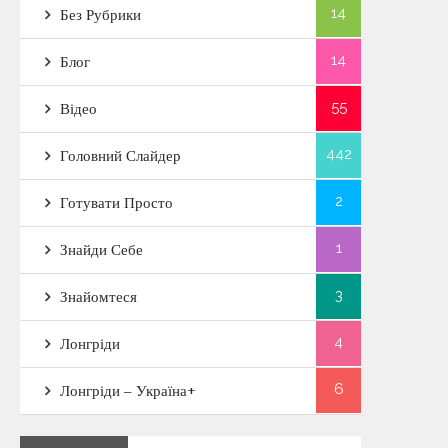
14
Без Рубрики
14
Блог
55
Відео
442
Головний Слайдер
2
Готувати Просто
1
Знайди Себе
3
Знайомтеся
4
Лонгріди
6
Лонгріди – Україна+