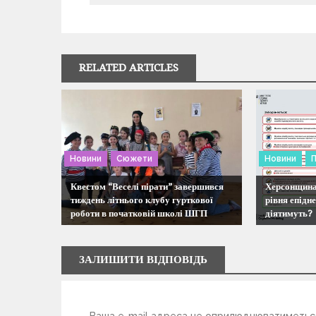
і
г
RELATED ARTICLES
а
ц
і
Новини
Сюжети
Новини
П
я
Квестом “Веселі пірати” завершився
Херсонщина 
тиждень літнього клубу гурткової
рівня епідн
роботи в початковій школі ШГП
діятимуть?
з
а
ЗАЛИШИТИ ВІДПОВІДЬ
п
Ваша e-mail адреса не оприлюднюватиметьс