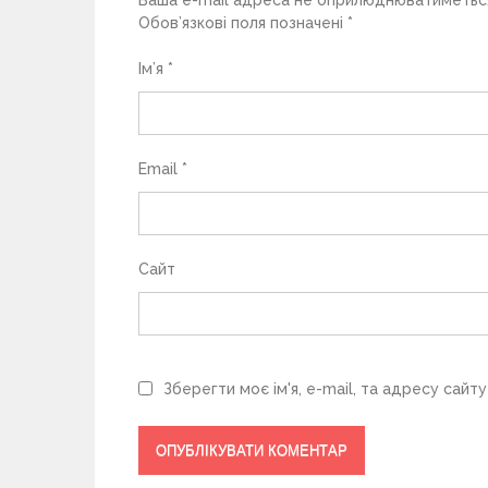
и
Обов’язкові поля позначені
*
с
Ім’я
*
і
в
Email
*
Сайт
Зберегти моє ім'я, e-mail, та адресу сайт