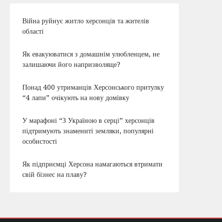
Війна руйнує житло херсонців та жителів
області
Як евакуюватися з домашнім улюбленцем, не
залишаючи його напризволяще?
Понад 400 утриманців Херсонського притулку
“4 лапи” очікують на нову домівку
У марафоні “З Україною в серці” херсонців
підтримують знамениті земляки, популярні
особистості
Як підприємці Херсона намагаються втримати
свій бізнес на плаву?