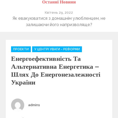
Останні Новини
Квітень 29, 2022
ті
Як евакуюватися з домашнім улюбленцем, не
П
залишаючи його напризволяще?
C
ПРОЕКТИ
У ЦЕНТРІ УВАГИ - РЕФОРМИ
a
Енергоефективність Та
t
e
Альтернативна Енергетика –
g
Шлях До Енергонезалежності
o
України
r
i
e
s
Author
admins