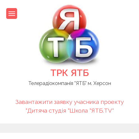
Skip
to
content
ТРК ЯТБ
Телерадіокомпанія "ЯТБ" м. Херсон
Завантажити заявку учасника проекту
"Дитяча студія "Школа "ЯТБ.TV"