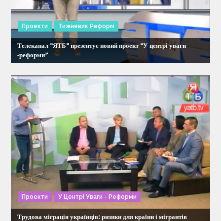
Проекти
Тижневик Реформ
Телеканал “ЯТБ” презентує новий проект “У центрі уваги
-реформи”
Проекти
У Центрі Уваги - Реформи
Трудова міграція українців: ризики для країни і мігрантів