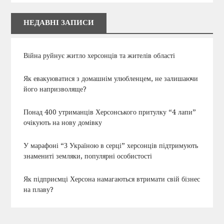
НЕДАВНІ ЗАПИСИ
Війна руйнує житло херсонців та жителів області
Як евакуюватися з домашнім улюбленцем, не залишаючи
його напризволяще?
Понад 400 утриманців Херсонського притулку “4 лапи”
очікують на нову домівку
У марафоні “З Україною в серці” херсонців підтримують
знамениті земляки, популярні особистості
Як підприємці Херсона намагаються втримати свій бізнес
на плаву?