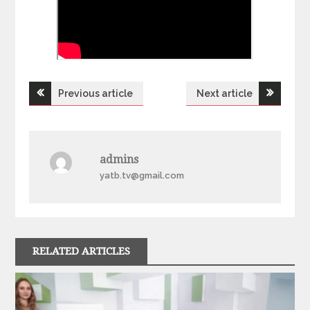
Previous article
Next article
Н
а
admins
в
yatb.tv@gmail.com
і
г
RELATED ARTICLES
а
ц