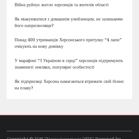
Війна руйнує житло херсонців та жителів області
Як евакуюватися з домашнім улюбленцем, не залишаючи
його напризволяще?
Понад 400 утриманців Херсонського притулку “4 лапи”
очікують на нову домівку
У марафоні “З Україною в серці” херсонців підтримують
знамениті земляки, популярні особистості
Як підприємці Херсона намагаються втримати свій бізнес
на плаву?