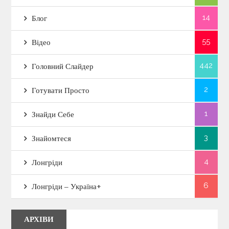
14
Блог
55
Відео
442
Головний Слайдер
2
Готувати Просто
1
Знайди Себе
3
Знайомтеся
4
Лонгріди
6
Лонгріди – Україна+
АРХІВИ