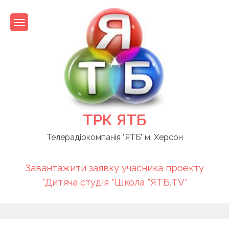
Skip
to
content
ТРК ЯТБ
Телерадіокомпанія "ЯТБ" м. Херсон
Завантажити заявку учасника проекту
"Дитяча студія "Школа "ЯТБ.TV"