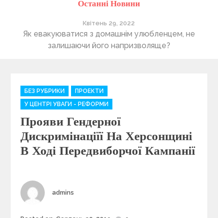
Останні Новини
Квітень 29, 2022
ті
Як евакуюватися з домашнім улюбленцем, не
П
залишаючи його напризволяще?
C
БЕЗ РУБРИКИ
ПРОЕКТИ
a
У ЦЕНТРІ УВАГИ - РЕФОРМИ
t
Прояви Гендерної
e
g
Дискримінаціїї На Херсонщині
o
В Ході Передвиборчої Кампанії
r
i
e
s
Author
admins