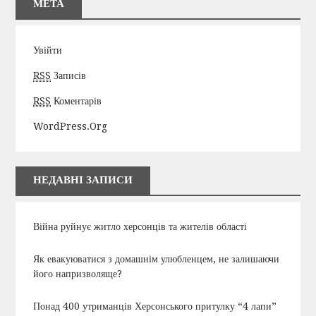
МЕТА
Увійти
RSS
Записів
RSS
Коментарів
WordPress.org
НЕДАВНІ ЗАПИСИ
Війна руйнує житло херсонців та жителів області
Як евакуюватися з домашнім улюбленцем, не залишаючи
його напризволяще?
Понад 400 утриманців Херсонського притулку “4 лапи”