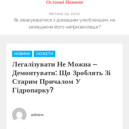
Останні Новини
Квітень 29, 2022
ті
Як евакуюватися з домашнім улюбленцем, не
П
залишаючи його напризволяще?
C
НОВИНИ
СЮЖЕТИ
a
Легалізувати Не Можна –
t
e
Демонтувати: Що Зроблять Зі
g
Старим Причалом У
o
Гідропарку?
r
i
e
s
Author
admins