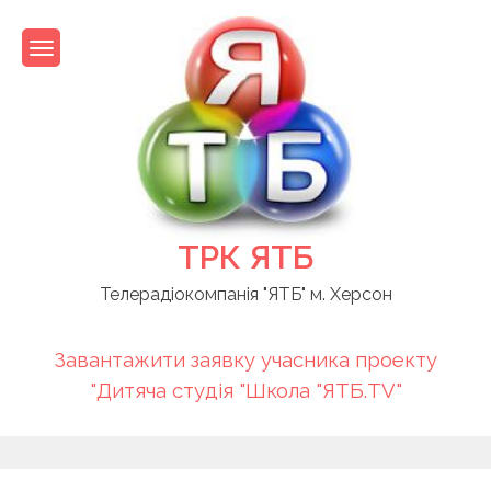
Skip
to
content
ТРК ЯТБ
Телерадіокомпанія "ЯТБ" м. Херсон
Завантажити заявку учасника проекту
"Дитяча студія "Школа "ЯТБ.TV"