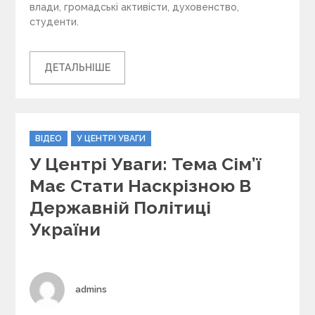
влади, громадські активісти, духовенство,
студенти.
ДЕТАЛЬНІШЕ
C
ВІДЕО
У ЦЕНТРІ УВАГИ
a
У Центрі Уваги: Тема Сім’ї
t
e
Має Стати Наскрізною В
g
Державній Політиці
o
r
України
i
e
s
Author
admins