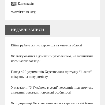
RSS
Коментарів
WordPress.org
НЕДАВНІ ЗАПИСИ
Війна руйнує житло херсонців та жителів області
Як евакуюватися з домашнім улюбленцем, не залишаючи
його напризволяще?
Понад 400 утриманців Херсонського притулку “4 лапи”
очікують на нову домівку
У марафоні “З Україною в серці” херсонців підтримують
знамениті земляки, популярні особистості
Як підприємці Херсона намагаються втримати свій бізнес