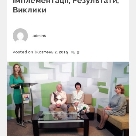
Імплементації, Результати,
o
r
Виклики
i
e
s
Author
admins
Posted on
Жовтень 2, 2019
Posted
0
on