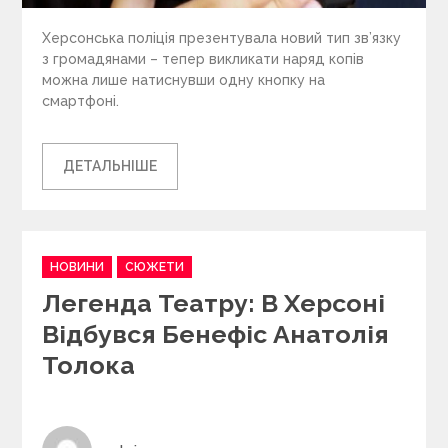
Херсонська поліція презентувала новий тип зв’язку
з громадянами – тепер викликати наряд копів
можна лише натиснувши одну кнопку на
смартфоні.
ДЕТАЛЬНІШЕ
C
НОВИНИ
СЮЖЕТИ
a
Легенда Театру: В Херсоні
t
e
Відбувся Бенефіс Анатолія
g
Толока
o
r
i
e