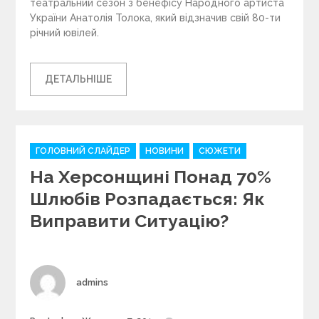
театральний сезон з бенефісу Народного артиста
України Анатолія Толока, який відзначив свій 80-ти
річний ювілей.
ДЕТАЛЬНІШЕ
C
ГОЛОВНИЙ СЛАЙДЕР
НОВИНИ
СЮЖЕТИ
a
На Херсонщині Понад 70%
t
e
Шлюбів Розпадається: Як
g
Виправити Ситуацію?
o
r
i
e
s
Author
admins