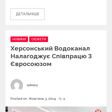
ДЕТАЛЬНІШЕ
C
НОВИНИ
СЮЖЕТИ
a
Херсонський Водоканал
t
e
Налагоджує Співпрацю З
g
Євросоюзом
o
r
i
e
s
Author
admins
Posted on
Жовтень 3, 2019
Posted
0
on