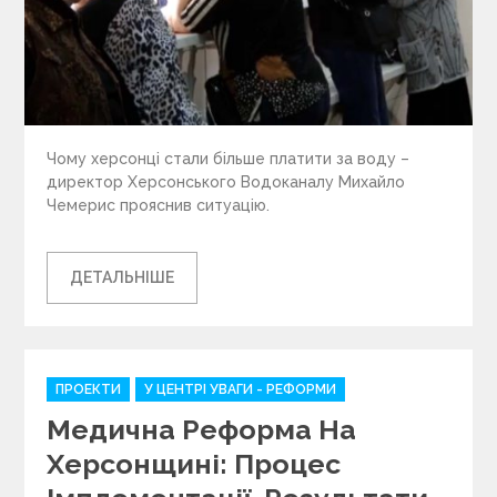
Чому херсонці стали більше платити за воду –
директор Херсонського Водоканалу Михайло
Чемерис прояснив ситуацію.
ДЕТАЛЬНІШЕ
C
ПРОЕКТИ
У ЦЕНТРІ УВАГИ - РЕФОРМИ
a
Медична Реформа На
t
e
Херсонщині: Процес
g