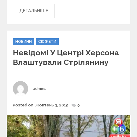
ДЕТАЛЬНІШЕ
C
НОВИНИ
СЮЖЕТИ
a
Невідомі У Центрі Херсона
t
e
Влаштували Стрілянину
g
o
r
i
Author
admins
e
s
Posted on
Жовтень 3, 2019
Posted
0
on