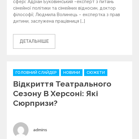
сфері: Адріан Буковинський –експерт з питань
сімейної політики та сімейних відносин, доктор
філософії; Людмила Волинець – експертка з прав
дитини, заслужена працівниця […]
ДЕТАЛЬНІШЕ
C
ГОЛОВНИЙ СЛАЙДЕР
НОВИНИ
СЮЖЕТИ
a
Відкриття Театрального
t
e
Сезону В Херсоні: Які
g
Сюрпризи?
o
r
i
e
s
Author
admins