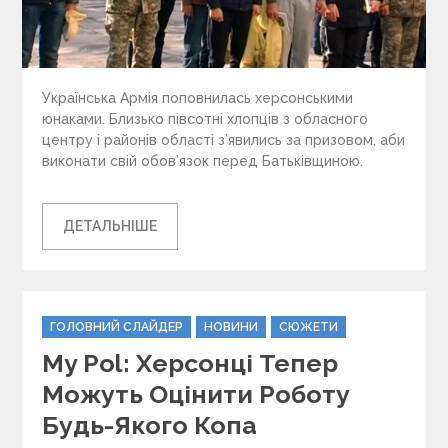
Українська Армія поповнилась херсонськими
юнаками. Близько півсотні хлопців з обласного
центру і районів області з’явились за призовом, аби
виконати свій обов’язок перед Батьківщиною.
ДЕТАЛЬНІШЕ
C
ГОЛОВНИЙ СЛАЙДЕР
НОВИНИ
СЮЖЕТИ
a
My Pol: Херсонці Тепер
t
e
Можуть Оцінити Роботу
g
Будь-Якого Копа
o
r