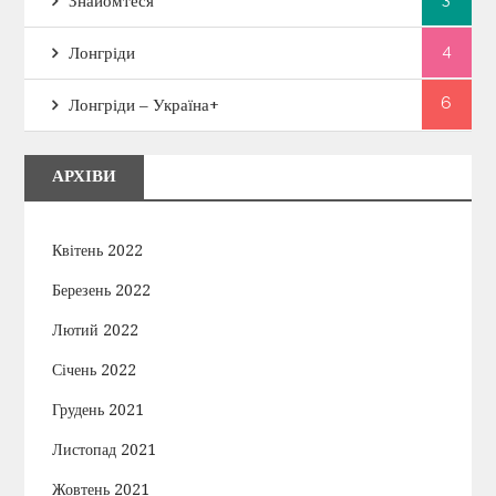
а
Знайомтеся
п
4
Лонгріди
и
6
Лонгріди – Україна+
с
АРХІВИ
і
Квітень 2022
в
Березень 2022
Лютий 2022
Січень 2022
Грудень 2021
Листопад 2021
Жовтень 2021