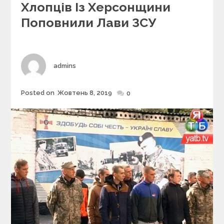
e
Хлопців Із Херсонщини
g
Поповнили Лави ЗСУ
o
r
i
e
s
Author
admins
Posted on
Жовтень 8, 2019
Posted
0
on