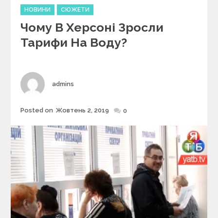
C
НОВИНИ
СЮЖЕТИ
a
Чому В Херсоні Зросли
t
e
Тарифи На Воду?
g
o
r
i
Author
admins
e
s
Posted on
Жовтень 2, 2019
Posted
0
on