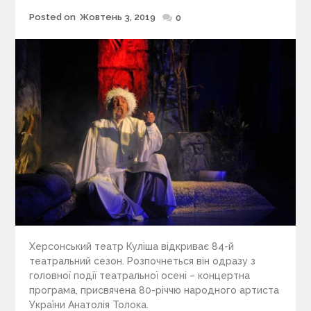
Posted on
Жовтень 3, 2019
Posted
0
on
Херсонський театр Куліша відкриває 84-й
театральний сезон. Розпочнеться він одразу з
головної події театральної осені – концертна
програма, присвячена 80-річчю народного артиста
України Анатолія Толока.