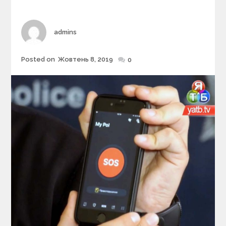
i
e
s
Author
admins
Posted on
Жовтень 8, 2019
Posted
0
on