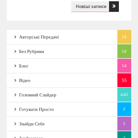
а
Новіші записи
в
і
14
Авторські Передачі
г
14
Без Рубрики
а
14
Блог
ц
55
Відео
і
442
Головний Слайдер
я
2
Готувати Просто
з
1
Знайди Себе
3