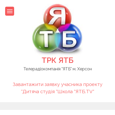
Skip
to
content
ТРК ЯТБ
Телерадіокомпанія "ЯТБ" м. Херсон
Завантажити заявку учасника проекту
"Дитяча студія "Школа "ЯТБ.TV"