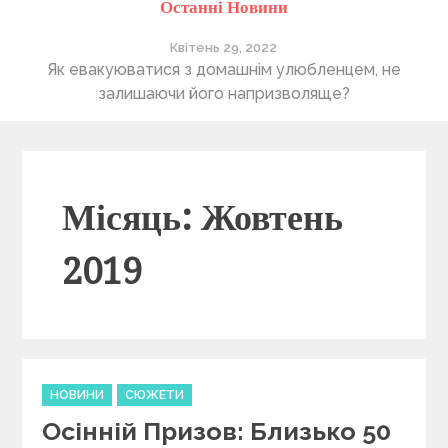
Останні Новини
Квітень 28, 2022
Понад 400 утриманців Херсонського притулку “4
В
лапи” очікують на нову домівку
Місяць: Жовтень
2019
C
НОВИНИ
СЮЖЕТИ
a
Осінній Призов: Близько 50
t