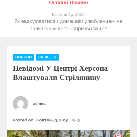
Останні Новини
Квітень 29, 2022
ті
Як евакуюватися з домашнім улюбленцем, не
П
залишаючи його напризволяще?
C
НОВИНИ
СЮЖЕТИ
a
Невідомі У Центрі Херсона
t
e
Влаштували Стрілянину
g
o
r
i
Author
admins
e
s
Posted on
Жовтень 3, 2019
Posted
0
on