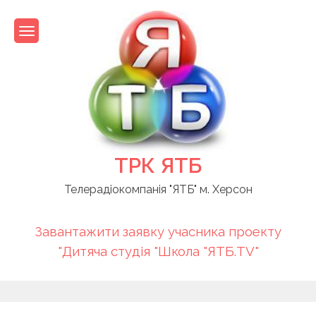
Skip
to
content
ТРК ЯТБ
Телерадіокомпанія "ЯТБ" м. Херсон
Завантажити заявку учасника проекту
"Дитяча студія "Школа "ЯТБ.TV"