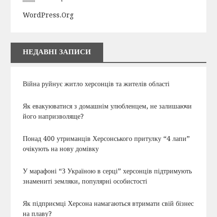
WordPress.org
НЕДАВНІ ЗАПИСИ
Війна руйнує житло херсонців та жителів області
Як евакуюватися з домашнім улюбленцем, не залишаючи
його напризволяще?
Понад 400 утриманців Херсонського притулку “4 лапи”
очікують на нову домівку
У марафоні “З Україною в серці” херсонців підтримують
знамениті земляки, популярні особистості
Як підприємці Херсона намагаються втримати свій бізнес
на плаву?