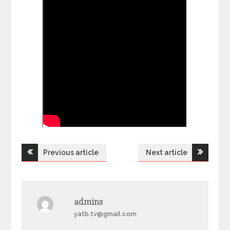
Previous article
Next article
Н
а
admins
в
yatb.tv@gmail.com