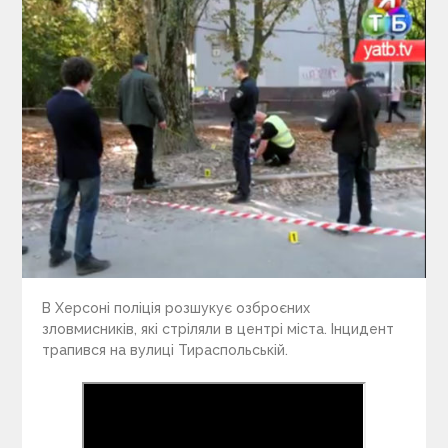
В Херсоні поліція розшукує озброєних
зловмисників, які стріляли в центрі міста. Інцидент
трапився на вулиці Тираспольській.