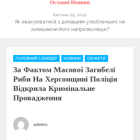
Останні Новини
Квітень 29, 2022
ті
Як евакуюватися з домашнім улюбленцем, не
П
залишаючи його напризволяще?
C
ГОЛОВНИЙ СЛАЙДЕР
НОВИНИ
СЮЖЕТИ
a
За Фактом Масової Загибелі
t
e
Риби На Херсонщині Поліція
g
Відкрила Кримінальне
o
Провадження
r
i
e
s
Author
admins