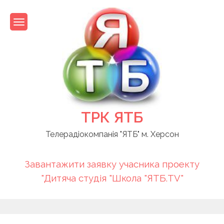
Skip
to
content
ТРК ЯТБ
Телерадіокомпанія "ЯТБ" м. Херсон
Завантажити заявку учасника проекту
"Дитяча студія "Школа "ЯТБ.TV"