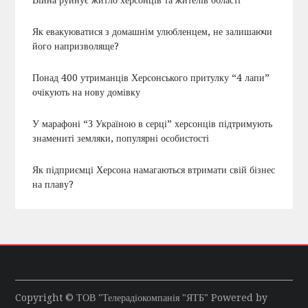
Як евакуюватися з домашнім улюбленцем, не залишаючи
його напризволяще?
Понад 400 утриманців Херсонського притулку “4 лапи”
очікують на нову домівку
У марафоні “З Україною в серці” херсонців підтримують
знамениті земляки, популярні особистості
Як підприємці Херсона намагаються втримати свій бізнес
на плаву?
Copyright © ТОВ "Телерадіокомпанія "ЯТБ" Powered by