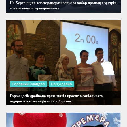
На Херсонщині «псевдоподатківець» за хабар пропонує зустріч
п
із київськими перевіряючими
и
с
і
в
Головний Слайдер
Нещодавно
Гараж ідей: драйвова презентація проектів соціального
підприємництва відбулася у Херсоні