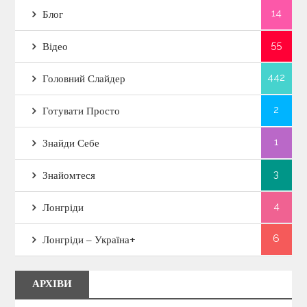
14
Блог
55
Відео
442
Головний Слайдер
2
Готувати Просто
1
Знайди Себе
3
Знайомтеся
4
Лонгріди
6
Лонгріди – Україна+
АРХІВИ