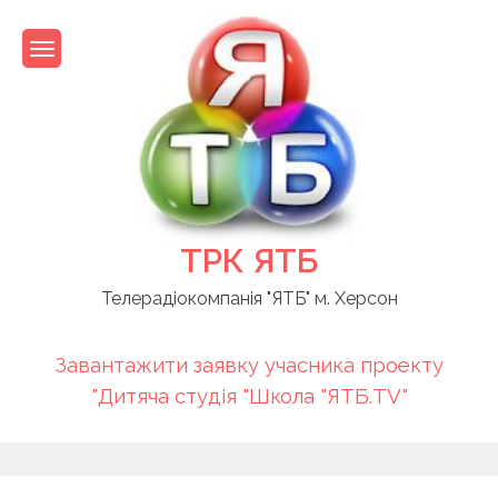
Skip
to
content
ТРК ЯТБ
Телерадіокомпанія "ЯТБ" м. Херсон
Завантажити заявку учасника проекту
"Дитяча студія "Школа "ЯТБ.TV"