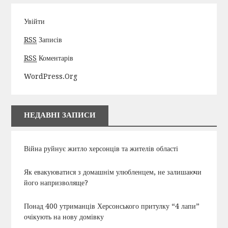
Увійти
RSS
Записів
RSS
Коментарів
WordPress.org
НЕДАВНІ ЗАПИСИ
Війна руйнує житло херсонців та жителів області
Як евакуюватися з домашнім улюбленцем, не залишаючи
його напризволяще?
Понад 400 утриманців Херсонського притулку “4 лапи”
очікують на нову домівку