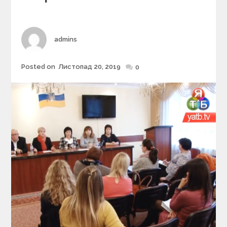
r
i
e
s
Author
admins
Posted on
Листопад 20, 2019
Posted
0
on