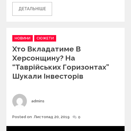
ДЕТАЛЬНІШЕ
C
НОВИНИ
СЮЖЕТИ
a
Хто Вкладатиме В
t
e
Херсонщину? На
g
“Таврійських Горизонтах”
o
r
Шукали Інвесторів
i
e
s
Author
admins
Posted on
Листопад 20, 2019
Posted
0
on