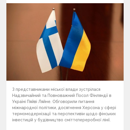
З представниками міської влади зустрілася
Надзвичайний та Повноважний Посол Фінляндії в
Україні Пяйві Ляйне. Обговорили питання
міжнародної політики, досягнення Херсона у сфері
термомодернізації та перспективіи щодо фінських
інвестицій у будівництво сміттєпереробної лінії.