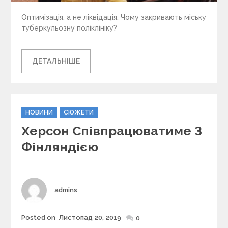
Оптимізація, а не ліквідація. Чому закривають міську
туберкульозну поліклініку?
ДЕТАЛЬНІШЕ
C
НОВИНИ
СЮЖЕТИ
a
Херсон Співпрацюватиме З
t
e
Фінляндією
g
o
r
i
Author
admins
e
s
Posted on
Листопад 20, 2019
Posted
0
on