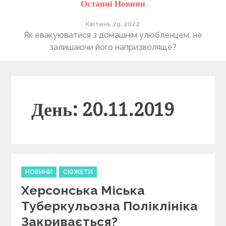
Останні Новини
Квітень 29, 2022
ті
Як евакуюватися з домашнім улюбленцем, не
П
залишаючи його напризволяще?
День: 20.11.2019
C
НОВИНИ
СЮЖЕТИ
a
Херсонська Міська
t
e
Туберкульозна Поліклініка
g
Закривається?
o