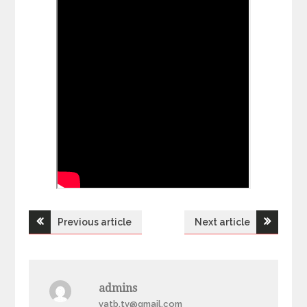
Previous article
Next article
Н
а
admins
в
yatb.tv@gmail.com