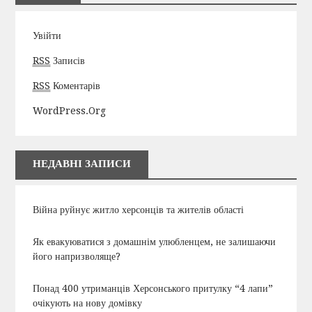
Увійти
RSS
Записів
RSS
Коментарів
WordPress.org
НЕДАВНІ ЗАПИСИ
Війна руйнує житло херсонців та жителів області
Як евакуюватися з домашнім улюбленцем, не залишаючи
його напризволяще?
Понад 400 утриманців Херсонського притулку “4 лапи”
очікують на нову домівку