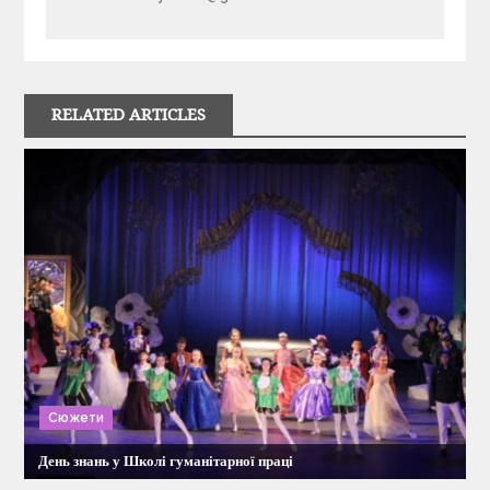
і
г
RELATED ARTICLES
а
ц
і
я
з
а
Сюжети
п
День знань у Школі гуманітарної праці