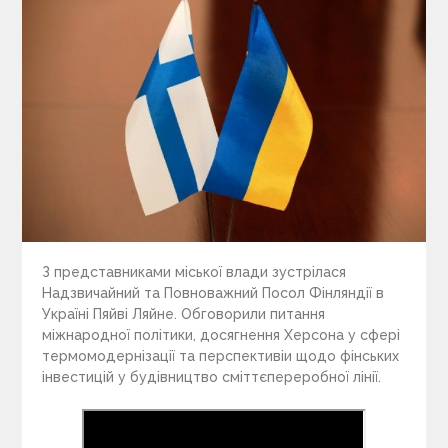
З представниками міської влади зустрілася
Надзвичайний та Повноважний Посол Фінляндії в
Україні Пяйві Ляйне. Обговорили питання
міжнародної політики, досягнення Херсона у сфері
термомодернізації та перспективіи щодо фінських
інвестицій у будівництво сміттєпереробної лінії.