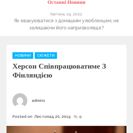
Останні Новини
Квітень 29, 2022
ті
Як евакуюватися з домашнім улюбленцем, не
П
залишаючи його напризволяще?
C
НОВИНИ
СЮЖЕТИ
a
Херсон Співпрацюватиме З
t
e
Фінляндією
g
o
r
i
Author
admins
e
s
Posted on
Листопад 20, 2019
Posted
0
on