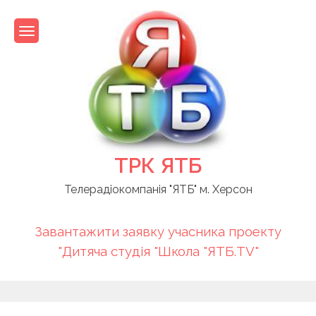
Skip
to
content
ТРК ЯТБ
Телерадіокомпанія "ЯТБ" м. Херсон
Завантажити заявку учасника проекту
"Дитяча студія "Школа "ЯТБ.TV"