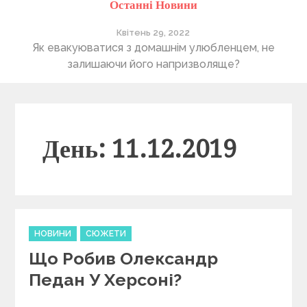
Останні Новини
Квітень 29, 2022
ті
Як евакуюватися з домашнім улюбленцем, не
П
залишаючи його напризволяще?
День: 11.12.2019
C
НОВИНИ
СЮЖЕТИ
a
Що Робив Олександр
t
e
Педан У Херсоні?
g
o