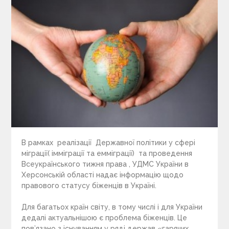
В рамках реалізації Державної політики у сфері
міграції( імміграції та емміграції) та проведення
Всеукраїнського тижня права , УДМС України в
Херсонській області надає інформацію щодо
правового статусу біженців в Україні.
Для багатьох країн світу, в тому числі і для України
дедалі актуальнішою є проблема біженців. Це
пов’язано з існуванням у ряді держав «гарячих