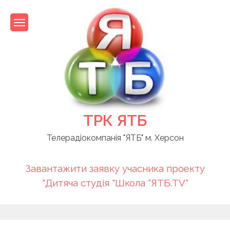
Skip
to
content
ТРК ЯТБ
Телерадіокомпанія "ЯТБ" м. Херсон
Завантажити заявку учасника проекту
"Дитяча студія "Школа "ЯТБ.TV"