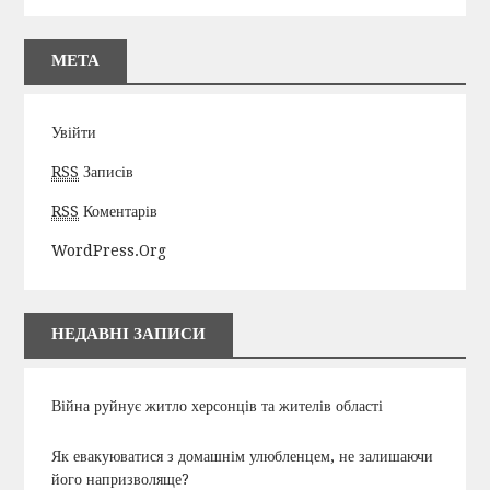
МЕТА
Увійти
RSS
Записів
RSS
Коментарів
WordPress.org
НЕДАВНІ ЗАПИСИ
Війна руйнує житло херсонців та жителів області
Як евакуюватися з домашнім улюбленцем, не залишаючи
його напризволяще?