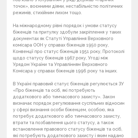
точок», воєнними діями, нестабільністю політичних
режимів, стихійним лихом тощо.
На міжнародному рівні порядок і умови статусу
біженців та притулку здобули закріплення у таких
документах як Статуті Управління Верховного
комісара ООН у справах біженців 1950 року,
Конвенції про статус біженців 1951 року, Протоколі
щодо статусу біженців 1967 року, Угоді між
Урядом України та Управлінням Верховного
Комісара у справах біженців 1996 року та інших.
В Україні правовий статус біженців регулюється ЗУ
«Про біженців та осіб, які потребують
додаткового або тимчасового захисту». Закон
визначає порядок регулювання суспільних відносин
у сфері визнання особи біженцем, особою, яка
потребує додаткового або тимчасового захисту,
втрати та позбавлення цього статусу, а також
встановлення правового статусу біженців та осіб,
які потребують додаткового захисту і яким надано