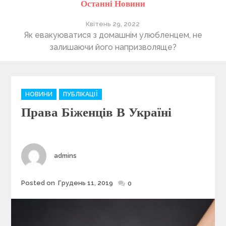
Останні Новини
Квітень 29, 2022
ті
Як евакуюватися з домашнім улюбленцем, не
П
залишаючи його напризволяще?
C
НОВИНИ
ПУБЛІКАЦІЇ
a
Права Біженців В Україні
t
e
g
o
r
Author
admins
i
e
Posted on
Грудень 11, 2019
Posted
0
s
on