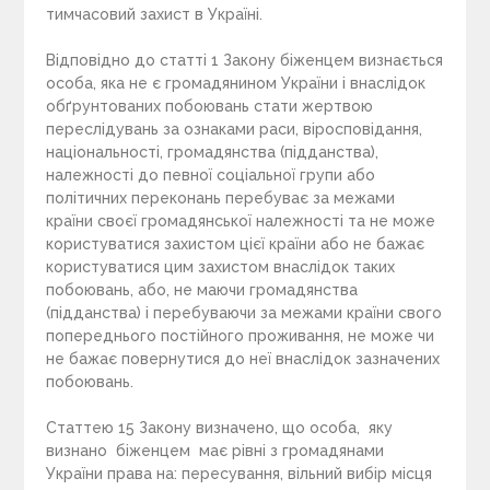
тимчасовий захист в Україні.
Відповідно до статті 1 Закону біженцем визнається
особа, яка не є громадянином України і внаслідок
обґрунтованих побоювань стати жертвою
переслідувань за ознаками раси, віросповідання,
національності, громадянства (підданства),
належності до певної соціальної групи або
політичних переконань перебуває за межами
країни своєї громадянської належності та не може
користуватися захистом цієї країни або не бажає
користуватися цим захистом внаслідок таких
побоювань, або, не маючи громадянства
(підданства) і перебуваючи за межами країни свого
попереднього постійного проживання, не може чи
не бажає повернутися до неї внаслідок зазначених
побоювань.
Статтею 15 Закону визначено, що особа, яку
визнано біженцем має рівні з громадянами
України права на: пересування, вільний вибір місця