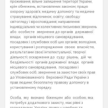
проживання, вільне залишення території України,
крім обмежень, встановлених законом; працю
охорону здоров’я, медичну допомогу та медичне
страхування; відпочинок; освіту; свободу
світогляду і віросповідання; направлення
індивідуальних чи колективних письмових звернень
або особисте звернення до органів державної
влади, органів місцевого самоврядування,
посадових і службових осіб цих органів; володіння,
користування і розпорядження своєю власністю,
результатами своєї інтелектуальної, творчої
діяльності; оскарження до суду рішень, дій чи
бездіяльності органів державної влади, органів
місцевого самоврядування, посадових і
службових осіб; звернення за захистом своїх прав
до Уповноваженого Верховної Ради України з
прав людини; безоплатну правову допомогу в
установленому порядку.
Особа, яку визнано біженцем або особою, яка
потребує додаткового захисту, має рівні з
громадянами України права у шлюбних та