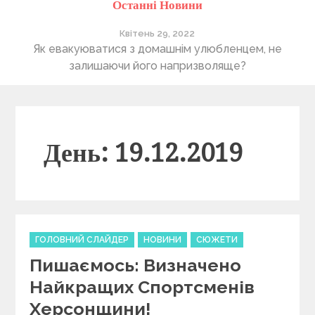
Останні Новини
Квітень 29, 2022
ті
Як евакуюватися з домашнім улюбленцем, не
П
залишаючи його напризволяще?
День: 19.12.2019
C
ГОЛОВНИЙ СЛАЙДЕР
НОВИНИ
СЮЖЕТИ
a
Пишаємось: Визначено
t
e
Найкращих Спортсменів
g
Херсонщини!
o