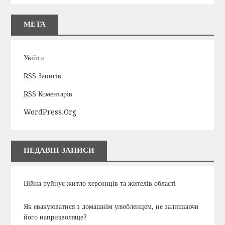
МЕТА
Увійти
RSS
Записів
RSS
Коментарів
WordPress.org
НЕДАВНІ ЗАПИСИ
Війна руйнує житло херсонців та жителів області
Як евакуюватися з домашнім улюбленцем, не залишаючи
його напризволяще?