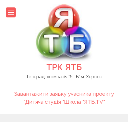
Skip
to
content
ТРК ЯТБ
Телерадіокомпанія "ЯТБ" м. Херсон
Завантажити заявку учасника проекту
"Дитяча студія "Школа "ЯТБ.TV"