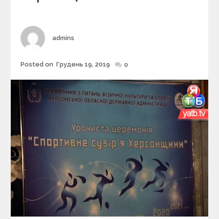
r
i
e
s
Author
admins
Posted on
Грудень 19, 2019
Posted
0
on