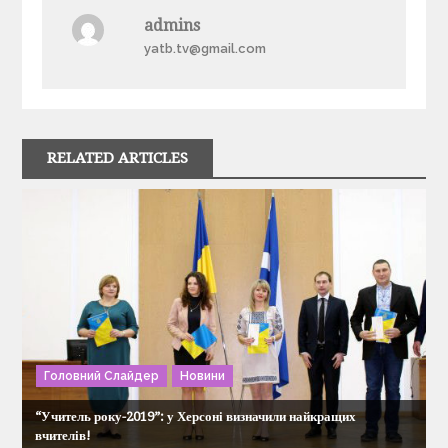
а
admins
в
yatb.tv@gmail.com
і
г
RELATED ARTICLES
а
ц
і
я
з
Головний Слайдер
Новини
“Учитель року-2019”: у Херсоні визначили найкращих
а
вчителів!