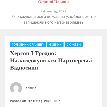
Останні Новини
Квітень 29, 2022
ті
Як евакуюватися з домашнім улюбленцем, не
П
залишаючи його напризволяще?
C
ГОЛОВНИЙ СЛАЙДЕР
НОВИНИ
СЮЖЕТИ
a
Херсон І Гродно:
t
e
Налагоджуються Партнерські
g
Відносини
o
r
i
e
Author
admins
s
Posted on
Лютий 19, 2020
Posted
0
on