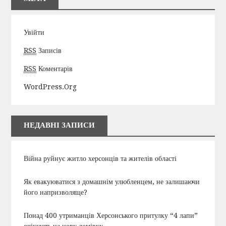
Увійти
RSS
Записів
RSS
Коментарів
WordPress.org
НЕДАВНІ ЗАПИСИ
Війна руйнує житло херсонців та жителів області
Як евакуюватися з домашнім улюбленцем, не залишаючи
його напризволяще?
Понад 400 утриманців Херсонського притулку “4 лапи”