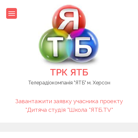
Skip
to
content
ТРК ЯТБ
Телерадіокомпанія "ЯТБ" м. Херсон
Завантажити заявку учасника проекту
"Дитяча студія "Школа "ЯТБ.TV"