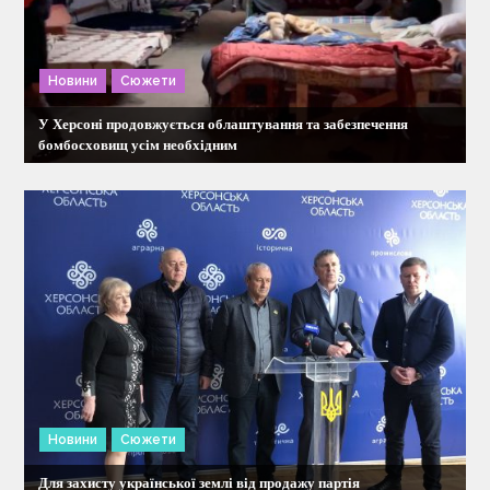
з
Новини
Сюжети
а
У Херсоні продовжується облаштування та забезпечення
п
бомбосховищ усім необхідним
и
с
і
в
Новини
Сюжети
Для захисту української землі від продажу партія