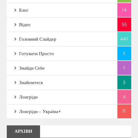
14
Блог
55
Відео
442
Головний Слайдер
2
Готувати Просто
1
Знайди Себе
3
Знайомтеся
4
Лонгріди
6
Лонгріди – Україна+
АРХІВИ