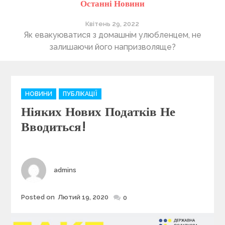
Останні Новини
Квітень 29, 2022
ті
Як евакуюватися з домашнім улюбленцем, не
П
залишаючи його напризволяще?
C
НОВИНИ
ПУБЛІКАЦІЇ
a
Ніяких Нових Податків Не
t
e
Вводиться!
g
o
r
i
Author
admins
e
s
Posted on
Лютий 19, 2020
Posted
0
on