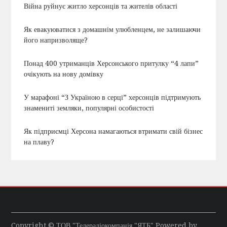
Війна руйнує житло херсонців та жителів області
Як евакуюватися з домашнім улюбленцем, не залишаючи
його напризволяще?
Понад 400 утриманців Херсонського притулку “4 лапи”
очікують на нову домівку
У марафоні “З Україною в серці” херсонців підтримують
знамениті земляки, популярні особистості
Як підприємці Херсона намагаються втримати свій бізнес
на плаву?
Copyright © ТОВ "Телерадіокомпанія "ЯТБ" Powered by