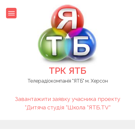
Skip
to
content
ТРК ЯТБ
Телерадіокомпанія "ЯТБ" м. Херсон
Завантажити заявку учасника проекту
"Дитяча студія "Школа "ЯТБ.TV"