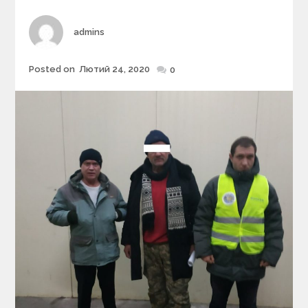
r
i
Author
admins
e
s
Posted on
Лютий 24, 2020
Posted
0
on