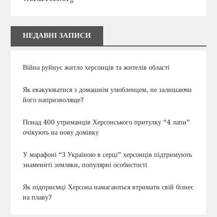
НЕДАВНІ ЗАПИСИ
Війна руйнує житло херсонців та жителів області
Як евакуюватися з домашнім улюбленцем, не залишаючи
його напризволяще?
Понад 400 утриманців Херсонського притулку “4 лапи”
очікують на нову домівку
У марафоні “З Україною в серці” херсонців підтримують
знамениті земляки, популярні особистості
Як підприємці Херсона намагаються втримати свій бізнес
на плаву?