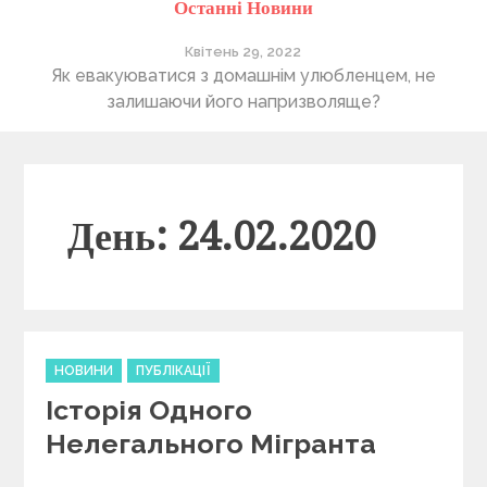
Останні Новини
Квітень 29, 2022
ті
Як евакуюватися з домашнім улюбленцем, не
П
залишаючи його напризволяще?
День: 24.02.2020
C
НОВИНИ
ПУБЛІКАЦІЇ
a
Історія Одного
t
e
Нелегального Мігранта
g
o