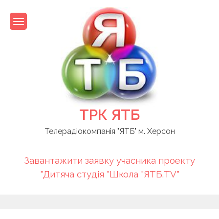
Skip
to
content
ТРК ЯТБ
Телерадіокомпанія "ЯТБ" м. Херсон
Завантажити заявку учасника проекту
"Дитяча студія "Школа "ЯТБ.TV"