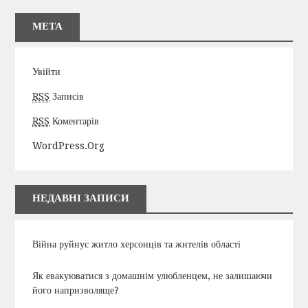
МЕТА
Увійти
RSS
Записів
RSS
Коментарів
WordPress.org
НЕДАВНІ ЗАПИСИ
Війна руйнує житло херсонців та жителів області
Як евакуюватися з домашнім улюбленцем, не залишаючи
його напризволяще?