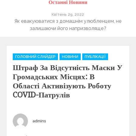
Останні Новини
Квітень 29, 2022
ті
Як евакуюватися з домашнім улюбленцем, не
П
залишаючи його напризволяще?
C
ГОЛОВНИЙ СЛАЙДЕР
НОВИНИ
ПУБЛІКАЦІЇ
a
Штраф За Відсутність Маски У
t
e
Громадських Місцях: В
g
Області Активізують Роботу
o
COVID-Патрулів
r
i
e
s
Author
admins