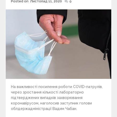
Posted on
Листопад 11, 2020
Posted
0
on
На важливості посилення роботи COVID-патрулів,
через зростання кількості лабораторно
підтверджених випадків захворювання
коронавірусом, наголосив заступник голови
облдержадміністрації Вадим Чабан.