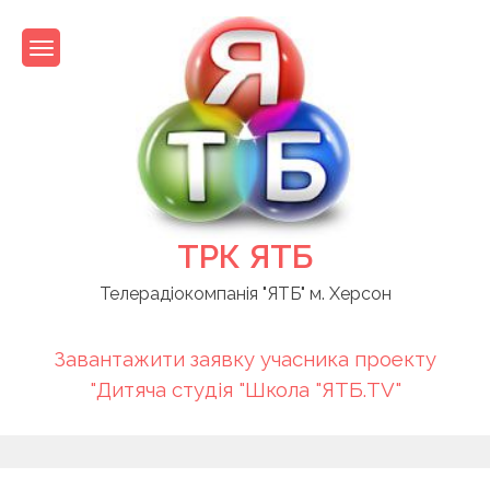
Skip
to
content
ТРК ЯТБ
Телерадіокомпанія "ЯТБ" м. Херсон
Завантажити заявку учасника проекту
"Дитяча студія "Школа "ЯТБ.TV"