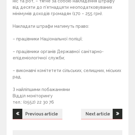
ніс та рот, – тягне за собою накладення штрафу
від десяти до п’ятнадцяти неоподатковуваних
мінімумів доходів громадян (170 – 255 грн).
Накладати штрафи матимуть право:
– працівники Національної поліції;
– працівники органів Державної санітарно-
епідеміологічної служби;
– виконавчі комітетети сільських, селищних, міських
рад.
З найліпшими побажаннями
Відділ моніторингу
тел.: (0552) 22 30 76
Previous article
Next article
Н