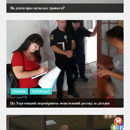
п
Як діяти при сигналах тривоги?
и
с
і
в
Новини
Публікації
На Херсонщині перевіряють неналежний догляд за дітьми