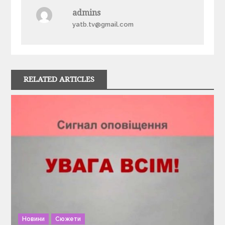
а
admins
в
yatb.tv@gmail.com
і
г
RELATED ARTICLES
а
ц
і
я
з
а
Новини
Сюжети