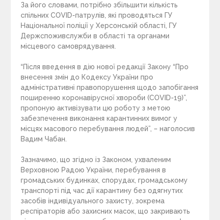
За його словами, потрібно збільшити кількість
спільних COVID-патрулів, які проводяться ГУ
Національної поліції у Херсонській області, ГУ
Держспоживслужби в області та органами
місцевого самоврядування.
“Після введення в дію нової редакції Закону “Про
внесення змін до Кодексу України про
адміністративні правопорушення щодо запобігання
поширенню коронавірусної хвороби (COVID-19)”,
пропоную активізувати цю роботу з метою
забезпечення виконання карантинних вимог у
місцях масового перебування людей”, – наголосив
Вадим Чабан.
Зазначимо, що згідно із Законом, ухваленим
Верховною Радою України, перебування в
громадських будинках, спорудах, громадському
транспорті під час дії карантину без одягнутих
засобів індивідуального захисту, зокрема
респіраторів або захисних масок, що закривають