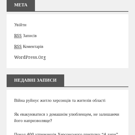
МЕТА
Увійти
RSS
Записів
RSS
Коментарів
WordPress.org
НЕДАВНІ ЗАПИСИ
Війна руйнує житло херсонців та жителів області
Як евакуюватися з домашнім улюбленцем, не залишаючи
його напризволяще?
Понад 400 утриманців Херсонського притулку “4 лапи”