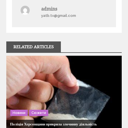
а
admins
в
yatb.tv@gmail.com
і
г
RELATED ARTICLES
а
ц
і
я
з
Новини
Сюжети
а
Поліція Херсонщини прикрила злочинну діяльність