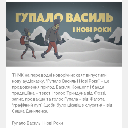
ТНМК на передодні новорічних свят випустили
нову аудіоказку. “Гупало Василь і Нові Роки” – це
продовження пригод Василя. Концепт і банда
традиційна – текст і голос Триндуна від Фоззі,
запис, продакшн та голос Гупала – від Фагота,
“графічний луп” (щоби було цікавіше слухати) – від
Сашка Даниленка.
Гупало Василь і Нові Роки