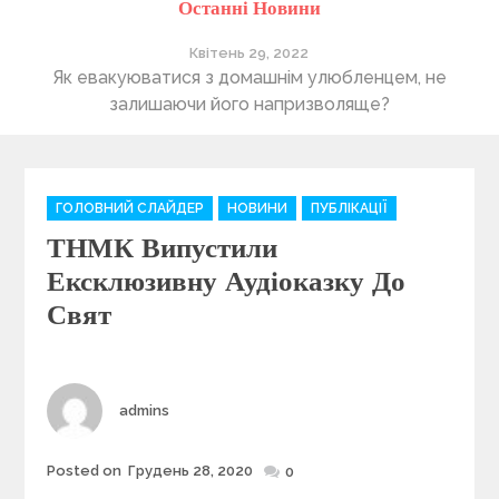
Останні Новини
Квітень 29, 2022
ті
Як евакуюватися з домашнім улюбленцем, не
П
залишаючи його напризволяще?
C
ГОЛОВНИЙ СЛАЙДЕР
НОВИНИ
ПУБЛІКАЦІЇ
a
ТНМК Випустили
t
e
Ексклюзивну Аудіоказку До
g
Свят
o
r
i
e
Author
admins
s
Posted on
Грудень 28, 2020
Posted
0
on