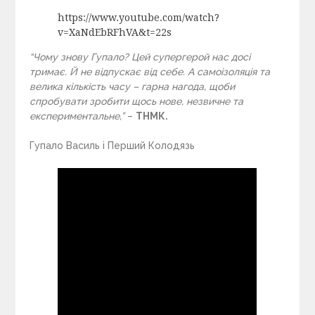
https://www.youtube.com/watch?
v=XaNdEbRFhVA&t=22s
“Чому знову Гупало? Цей супергерой нас досі
тримає. Й не відпускає від себе. А самоізоляція та
велика кількість часу – гарна нагода, щоби
спробувати зробити щось нове, незвичне та
експериментальне,”
–
ТНМК.
Гупало Василь і Перший Колодязь