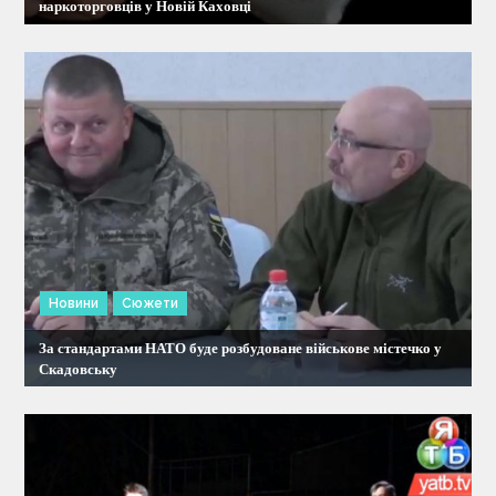
наркоторговців у Новій Каховці
п
и
с
і
в
Новини
Сюжети
За стандартами НАТО буде розбудоване військове містечко у
Скадовську