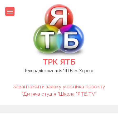
Skip
to
content
ТРК ЯТБ
Телерадіокомпанія "ЯТБ" м. Херсон
Завантажити заявку учасника проекту
"Дитяча студія "Школа "ЯТБ.TV"