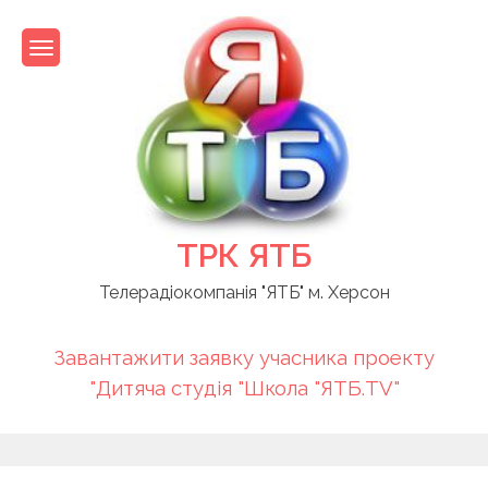
Skip
to
content
ТРК ЯТБ
Телерадіокомпанія "ЯТБ" м. Херсон
Завантажити заявку учасника проекту
"Дитяча студія "Школа "ЯТБ.TV"