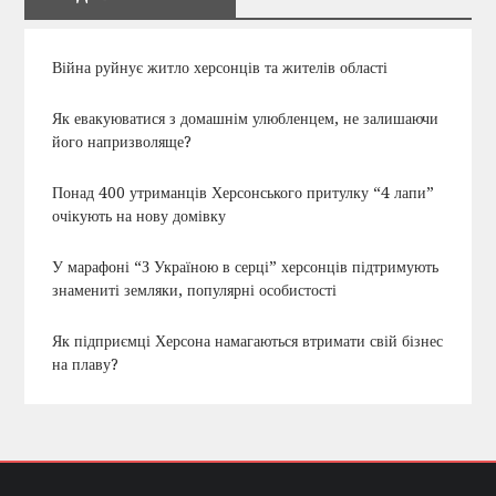
Війна руйнує житло херсонців та жителів області
Як евакуюватися з домашнім улюбленцем, не залишаючи
його напризволяще?
Понад 400 утриманців Херсонського притулку “4 лапи”
очікують на нову домівку
У марафоні “З Україною в серці” херсонців підтримують
знамениті земляки, популярні особистості
Як підприємці Херсона намагаються втримати свій бізнес
на плаву?