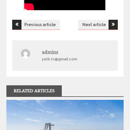
Previous article
Next article
Н
а
admins
в
yatb.tv@gmail.com
і
г
RELATED ARTICLES
а
ц
і