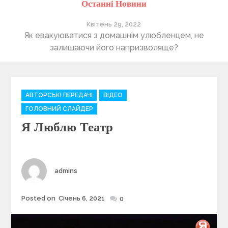
Останні Новини
Квітень 29, 2022
ті
Як евакуюватися з домашнім улюбленцем, не
П
залишаючи його напризволяще?
C
АВТОРСЬКІ ПЕРЕДАЧІ
ВІДЕО
a
ГОЛОВНИЙ СЛАЙДЕР
t
Я Люблю Театр
e
g
o
r
i
Author
admins
e
s
Posted on
Січень 6, 2021
Posted
0
on