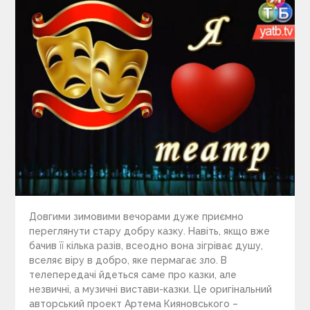
Довгими зимовими вечорами дуже приємно
переглянути стару добру казку. Навіть, якщо вже
бачив її кілька разів, всеодно вона зігріває душу,
вселяє віру в добро, яке пермагає зло. В
телепередачі йдеться саме про казки, але
незвичні, а музичні вистави-казки. Це оригінальний
авторський проект Артема Кияновського –