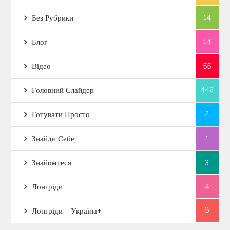
14
Без Рубрики
14
Блог
55
Відео
442
Головний Слайдер
2
Готувати Просто
1
Знайди Себе
3
Знайомтеся
4
Лонгріди
6
Лонгріди – Україна+