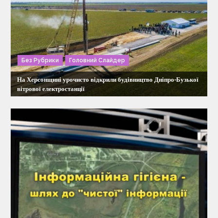
я
з
Без Рубрики
Головний Слайдер
а
На Херсонщині урочисто відкрили будівництво Дніпро-Бузької
п
вітрової електростанції
и
с
і
в