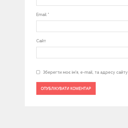
і
в
Email
*
Сайт
Зберегти моє ім'я, e-mail, та адресу сайт