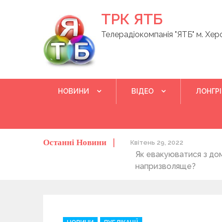
Skip
ТРК ЯТБ
to
content
Телерадіокомпанія "ЯТБ" м. Хер
НОВИНИ
ВІДЕО
ЛОНГР
Останні Новини
о херсонців та жителів області
Квітень 29, 2022
Як евакуюватися з до
напризволяще?
C