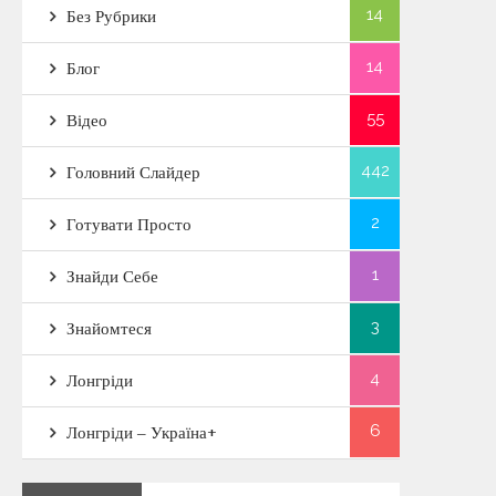
14
Без Рубрики
14
Блог
55
Відео
442
Головний Слайдер
2
Готувати Просто
1
Знайди Себе
3
Знайомтеся
4
Лонгріди
6
Лонгріди – Україна+