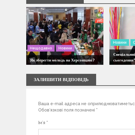
а
ц
і
Новини
я
Нещодавно
Новини
Спеціальний
Як зберегти молодь на Херсонщині?
сьогодення”
з
а
ЗАЛИШИТИ ВІДПОВІДЬ
п
Ваша e-mail адреса не оприлюднюватиметьс
и
Обов’язкові поля позначені
*
с
Ім’я
*