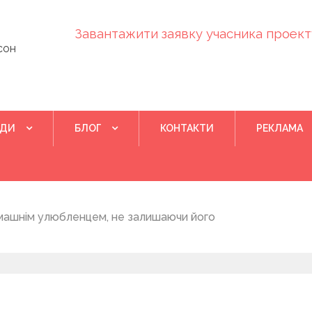
Завантажити заявку учасника проекту
сон
ІДИ
БЛОГ
КОНТАКТИ
РЕКЛАМА
Квітень 28, 202
машнім улюбленцем, не залишаючи його
Понад 400 у
на нову дом