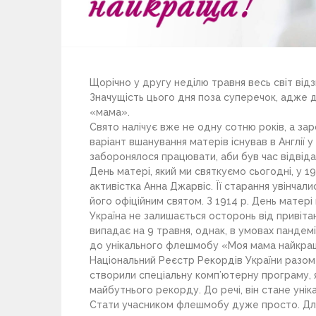
Щорічно у другу неділю травня весь світ від
Значущість цього дня поза суперечок, адже 
«мама».
Свято налічує вже не одну сотню років, а зар
варіант вшанування матерів існував в Англії у
заборонялося працювати, аби був час відвіда
День матері, який ми святкуємо сьогодні, у 
активістка Анна Джарвіс. Її старання увінчалис
його офіційним святом. З 1914 р. День матері
Україна не залишається осторонь від привітан
випадає на 9 травня, однак, в умовах пандем
до унікального флешмобу «Моя мама найкра
Національний Реєстр Рекордів України разом
створили спеціальну комп’ютерну програму, я
майбутнього рекорду. До речі, він стане уніка
Стати учасником флешмобу дуже просто. Для 