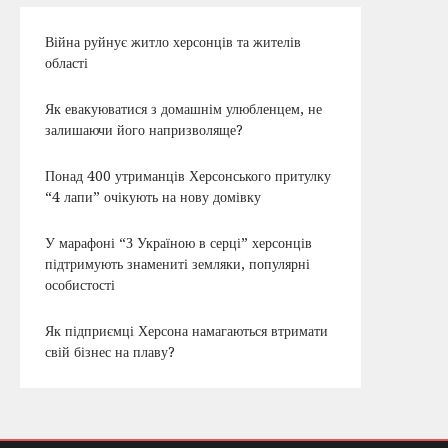
Війна руйнує житло херсонців та жителів
області
Як евакуюватися з домашнім улюбленцем, не
залишаючи його напризволяще?
Понад 400 утриманців Херсонського притулку
“4 лапи” очікують на нову домівку
У марафоні “З Україною в серці” херсонців
підтримують знамениті земляки, популярні
особистості
Як підприємці Херсона намагаються втримати
свій бізнес на плаву?