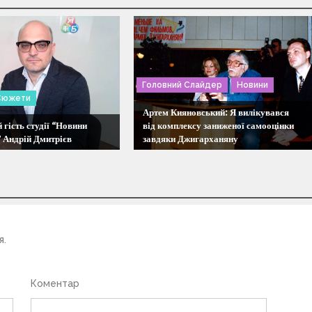
Головний Слайдер
Новини
Сюжети
Артем Кияновський: Я вилікувався
 гість студії “Новини
від комплексу заниженої самооцінки
 Андрій Дмитрієв
завдяки Джигарханяну
я.
Коментар