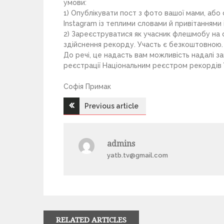
умови:
1) Опублікувати пост з фото вашої мами, або 
Instagram із теплими словами й привітанням
2) Зареєструватися як учасник флешмобу на 
здійснення рекорду. Участь є безкоштовною.
До речі, це надасть вам можливість надалі з
реєстрації Національним реєстром рекордів Ук
Софія Примак
Previous article
Н
а
admins
yatb.tv@gmail.com
в
і
г
RELATED ARTICLES