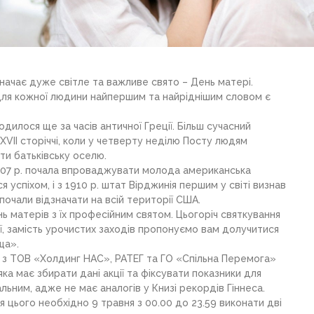
значає дуже світле та важливе свято – День матері.
для кожної людини найпершим та найріднішим словом є
одилося ще за часів античної Греції. Більш сучасний
 XVII сторіччі, коли у четверту неділю Посту людям
ти батьківську оселю.
1907 р. почала впроваджувати молода американська
я успіхом, і з 1910 р. штат Вірджинія першим у світі визнав
 почали відзначати на всій території США.
ь матерів з їх професійним святом. Цьогоріч святкування
ії, замість урочистих заходів пропонуємо вам долучитися
ща».
 з ТОВ «Холдинг НАС», РАТЕГ та ГО «Спільна Перемога»
ка має збирати дані акції та фіксувати показники для
льним, адже не має аналогів у Книзі рекордів Гіннеса.
цього необхідно 9 травня з 00.00 до 23.59 виконати дві