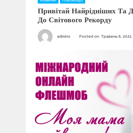
НОВИНИ
ПУБЛІКАЦІЇ
a
Привітай Найрідніших Та 
t
e
До Світового Рекорду
g
o
r
Author
admins
Posted on
Травень 6, 2021
i
e
s