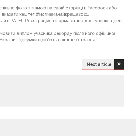
спільне фото з мамою на своїй сторінці в Facebook або
и і вказати хештег #моямаманайкраща2021.
сайті РАТЕГ. Реєстраційна форма стане доступною в день
амовити диплом учасника рекорду після його офіційної
раїни. Підсумки підіб’ють опівдні 10 травня.
Next article