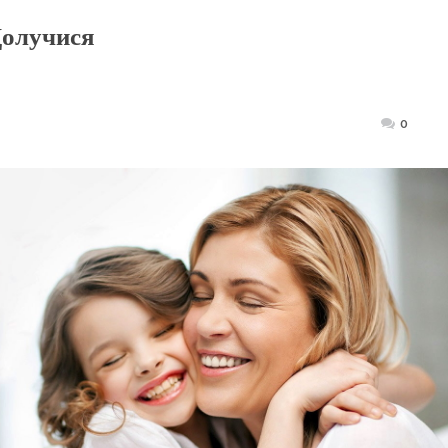
Долучися
Posted
0
on