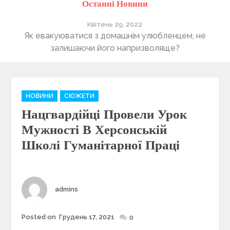
Останні Новини
Квітень 29, 2022
ті
Як евакуюватися з домашнім улюбленцем, не
П
залишаючи його напризволяще?
C
НОВИНИ
СЮЖЕТИ
a
Нацгвардійці Провели Урок
t
e
Мужності В Херсонській
g
Школі Гуманітарної Праці
o
r
i
e
Author
admins
s
Posted on
Грудень 17, 2021
Posted
0
on