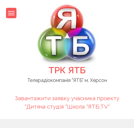
Skip
to
content
ТРК ЯТБ
Телерадіокомпанія "ЯТБ" м. Херсон
Завантажити заявку учасника проекту
"Дитяча студія "Школа "ЯТБ.TV"