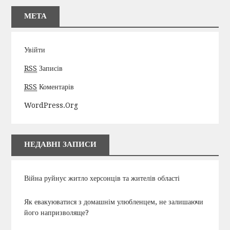
МЕТА
Увійти
RSS
Записів
RSS
Коментарів
WordPress.org
НЕДАВНІ ЗАПИСИ
Війна руйнує житло херсонців та жителів області
Як евакуюватися з домашнім улюбленцем, не залишаючи
його напризволяще?