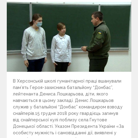
В Херсонській школі гуманітарної праці вшанували
пам’ять Героя-захисника батальйону “Донбас”,
лейтенанта Дениса Лошкарьова, діти, якого
навчаються в цьому закладі. Денис Лошкарьов
служив у батальйоні “Донбас” командиром взводу
снайперів.15 грудня 2018 року гвардієць загинув
від снайперської кулі поблизу села Гнутове
Донецької області. Указом Президента України «За
особисту мужність і самовідданні дії, виявлені у