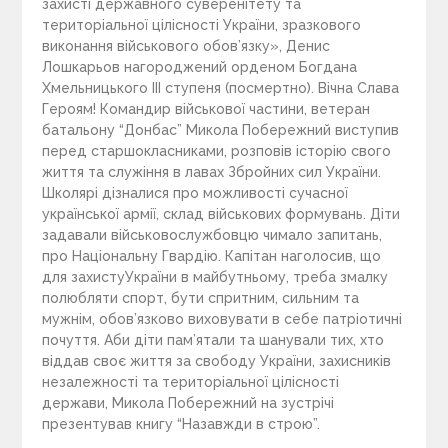
захисті державного суверенітету та
територіальної цілісності України, зразкового
виконання військового обов’язку», Денис
Лошкарьов нагороджений орденом Богдана
Хмельницького III ступеня (посмертно). Вічна Слава
Героям! Командир вiйськової частини, ветеран
батальону “Донбас” Микола Побережний виступив
перед старшокласниками, розповів історію свого
життя та служіння в лавах Збройних сил України.
Школярі дізналися про можливості сучасної
української армії, склад військових формувань. Діти
задавали військовослужбовцю чимало запитань,
про Національну Гвардію. Капітан наголосив, що
для захистуУкраїни в майбутньому, треба змалку
полюбляти спорт, бути спритним, сильним та
мужнім, обов’язково виховувати в себе патріотичні
почуття. Аби діти пам’ятали та шанували тих, хто
віддав своє життя за свободу України, захисників
незалежності та територіальної цілісності
держави, Микола Побережний на зустрічі
презентував книгу “Назавжди в строю”.