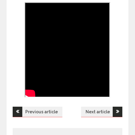
Previous article
Next article
Н
а