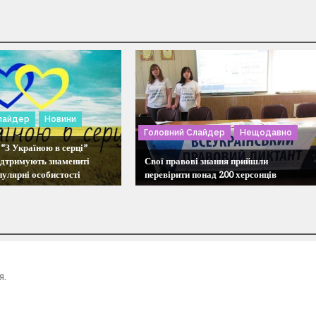
лайдер
Новини
Головний Слайдер
Нещодавно
“З Україною в серці”
ідтримують знамениті
Свої правові знання прийшли
пулярні особистості
перевірити понад 200 херсонців
я.