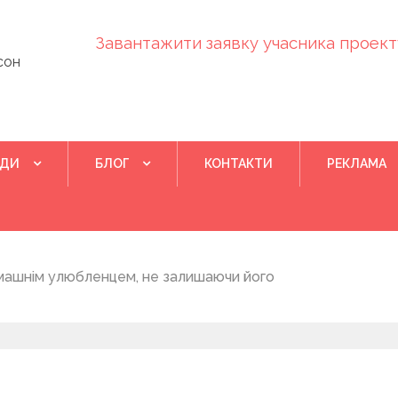
Завантажити заявку учасника проекту
сон
ІДИ
БЛОГ
КОНТАКТИ
РЕКЛАМА
Квітень 28, 202
машнім улюбленцем, не залишаючи його
Понад 400 у
на нову дом