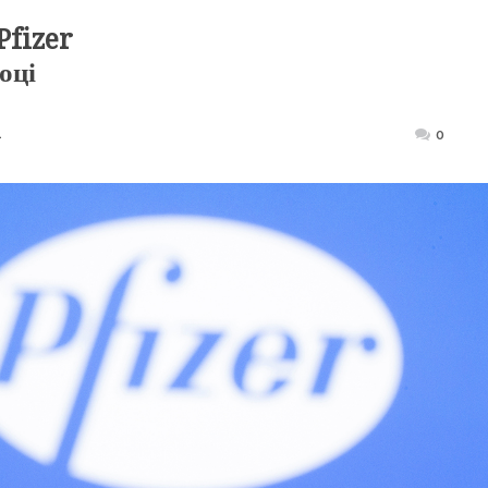
Pfizer
оці
1
Posted
0
on