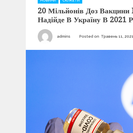
НОВИНИ
СЮЖЕТИ
a
20 Мільйонів Доз Вакцини 
t
e
Надійде В Україну В 2021 Р
g
o
r
Author
admins
Posted on
Травень 11, 202
i
e
s