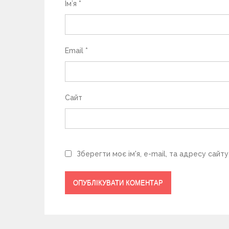
с
Ім’я
*
і
в
Email
*
Сайт
Зберегти моє ім'я, e-mail, та адресу сайт