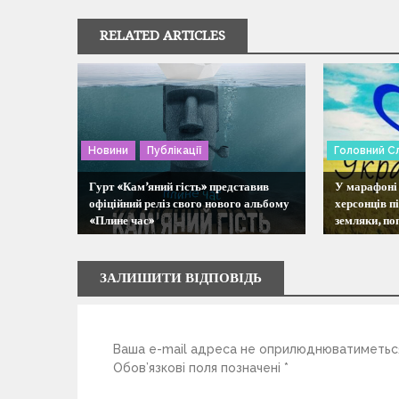
г
RELATED ARTICLES
а
ц
і
Новини
Публікації
Головний С
я
Гурт «Кам’яний гість» представив
У марафоні 
офіційний реліз свого нового альбому
херсонців п
«Плине час»
земляки, по
з
а
ЗАЛИШИТИ ВІДПОВІДЬ
п
Ваша e-mail адреса не оприлюднюватиметьс
и
Обов’язкові поля позначені
*