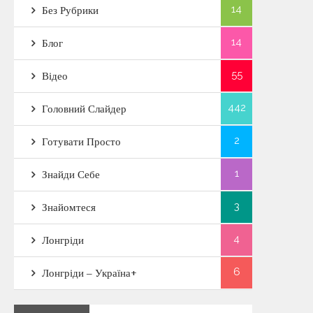
14
Без Рубрики
14
Блог
55
Відео
442
Головний Слайдер
2
Готувати Просто
1
Знайди Себе
3
Знайомтеся
4
Лонгріди
6
Лонгріди – Україна+