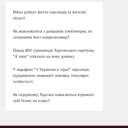
Війна руйнує житло херсонців та жителів
області
Як евакуюватися з домашнім улюбленцем, не
залишаючи його напризволяще?
Понад 400 утриманців Херсонського притулку
“4 лапи” очікують на нову домівку
У марафоні “З Україною в серці” херсонців
підтримують знамениті земляки, популярні
особистості
Як підприємці Херсона намагаються втримати
свій бізнес на плаву?