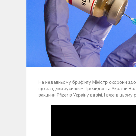
На недавньому брифінгу Міністр охорони здо
що завдяки зусиллям Президента України Во
вакцини Pfizer в Україну вдвічі. І вже в цьом