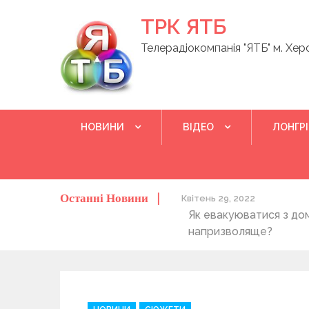
Skip
ТРК ЯТБ
to
content
Телерадіокомпанія "ЯТБ" м. Хер
НОВИНИ
ВІДЕО
ЛОНГР
Останні Новини
о херсонців та жителів області
Квітень 29, 2022
Як евакуюватися з до
напризволяще?
C