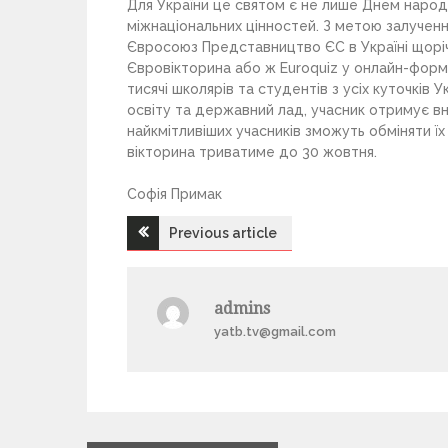
Для України це святом є не лише Днем народ
міжнаціональних цінностей. З метою залученн
Євросоюз Представництво ЄС в Україні щорічн
Євровікторина або ж Euroquiz у онлайн-форма
тисячі школярів та студентів з усіх куточків 
освіту та державний лад, учасник отримує в
найкмітливіших учасників зможуть обміняти ї
вікторина триватиме до 30 жовтня.
Софія Примак
Previous article
Н
а
admins
yatb.tv@gmail.com
в
і
г