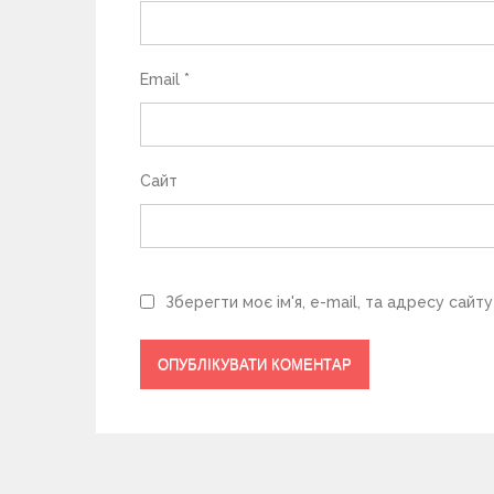
і
в
Email
*
Сайт
Зберегти моє ім'я, e-mail, та адресу сайт