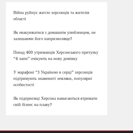
Війна руйнує житло херсонців та жителів
області
Як евакуюватися з домашнім улюбленцем, не
залишаючи його напризволяще?
Понад 400 утриманців Херсонського притулку
“4 лапи” очікують на нову домівку
У марафоні “З Україною в серці” херсонців
підтримують знамениті земляки, популярні
особистості
Як підприємці Херсона намагаються втримати
свій бізнес на плаву?