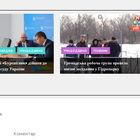
лайдер
Нещодавно
Нещодавно
Новини
й «Буревісник» дійшов до
Громадська робоча група провела
 суду України
виїзне засідання у Гідропарку
я.
Коментар