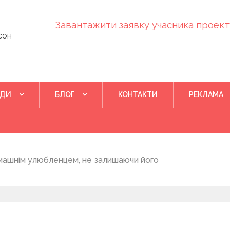
Завантажити заявку учасника проекту
сон
ІДИ
БЛОГ
КОНТАКТИ
РЕКЛАМА
Квітень 28, 202
машнім улюбленцем, не залишаючи його
Понад 400 у
на нову дом