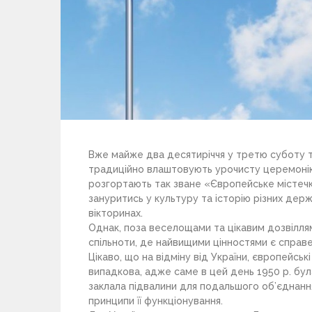
Вже майже два десятиріччя у третю суботу т
традиційно влаштовують урочисту церемонію в
розгортають так зване «Європейське містечко
зануритись у культуру та історію різних держ
вікторинах.
Однак, поза веселощами та цікавим дозвіллям
спільноти, де найвищими цінностями є справ
Цікаво, що на відміну від України, європейсь
випадкова, адже саме в цей день 1950 р. бу
заклала підвалини для подальшого об’єднання
принципи її функціонування.