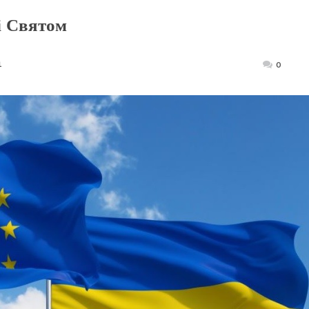
і Святом
1
Posted
0
on