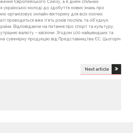
ження Європейського Союзу, а й днем спільних
я української молоді до здобуття нових знань про
о організовує онлайн-вікторину для всіх охочих.
ті проводиться вже п’ять років поспіль та об’єднує
України. Відповідаючи на питання про спорт та культуру,
нутрішню валюту – квізіони. Згодом 100 найшвидших та
х на сувенірну продукцію від Представництва ЄС. Цьогоріч
Next article