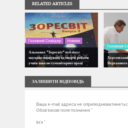
RELATED ARTICLES
а
ц
і
Головний Слайдер
Новини
Головний С
я
Альманах “Зоресвіт” публікує
науково-пошукові та творчі роботи
Херсонськи
учнів школи гуманітарної праці
Верховного
з
а
ЗАЛИШИТИ ВІДПОВІДЬ
п
Ваша e-mail адреса не оприлюднюватиметьс
и
Обов’язкові поля позначені
*
с
Ім’я
*