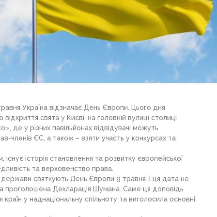
равня Україна відзначає День Європи. Цього дня
ідкриття свята у Києві, на головній вулиці столиці
», де у різних павільйонах відвідувачі можуть
ав-членів ЄС, а також – взяти участь у конкурсах та
, існує історія становлення та розвитку європейської
едливість та верховенство права.
кі держави святкують День Європи 9 травня. І ця дата не
ла проголошена Декларація Шумана. Саме ця доповідь
 країн у наднаціональну спільноту та виголосила основні