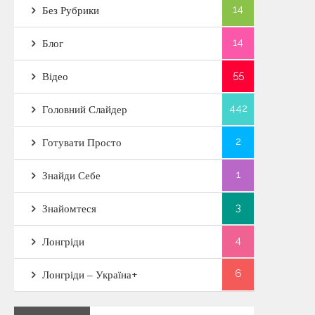
14
Без Рубрики
14
Блог
55
Відео
442
Головний Слайдер
2
Готувати Просто
1
Знайди Себе
3
Знайомтеся
4
Лонгріди
6
Лонгріди – Україна+