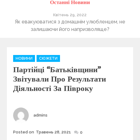
Останні Новини
Квітень 29, 2022
ті
Як евакуюватися з домашнім улюбленцем, не
П
залишаючи його напризволяще?
C
НОВИНИ
СЮЖЕТИ
a
Партійці “Батьківщини”
t
e
Звітували Про Результати
g
Діяльності За Півроку
o
r
i
e
Author
admins
s
Posted on
Травень 28, 2021
Posted
0
on