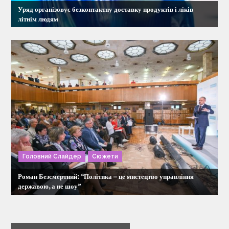
Уряд організовує безконтактну доставку продуктів і ліків
літнім людям
Головний Слайдер
Сюжети
Роман Безсмертний: “Політика – це мистецтво управління
державою, а не шоу”