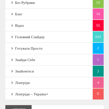
14
Без Рубрики
14
Блог
55
Відео
442
Головний Слайдер
2
Готувати Просто
1
Знайди Себе
3
Знайомтеся
4
Лонгріди
6
Лонгріди – Україна+