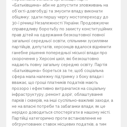
«Батьківщина» аби не допустити зловживань на
об’єкті-довгобуді та змусити владу виконати
обіцянку: здати першу чергу мостопереходу до
30-ї річниці Незалежності України. Продовжуючи
справедливу боротьбу по захисту конституційних
прав дітей на одержання безкоштовної повної
загальної середньої освіти, спільними зусиллями
партійців, депутатів, херсонців вдалося відмінити
ганебне рішення попередньої міської влади про
скорочення у Херсоні шкіл, які безкоштовно
надають повну загальну середню освіту. Партія
«Батьківщина» бореться за те, щоб соціальна
сфера мала належну підтримку з боку влади і
вважає, що гроші платників податків мають
прозоро і ефективно витрачатися на соціальну
інфраструктуру, ремонт доріг, облаштування
парків і скверів, на інші суспільно-важливі заходи, а
не на власні потреби та забаганки влади, як це
нерідко доводиться спостерігати в нашому місті.
Партійці категорично проти встановлення не
обгрунтованих ставок місцевих податків, а тим