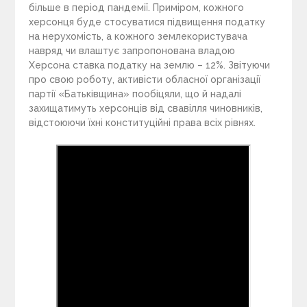
більше в період пандемії. Приміром, кожного
херсонця буде стосуватися підвищення податку
на нерухомість, а кожного землекористувача
навряд чи влаштує запропонована владою
Херсона ставка податку на землю – 12%. Звітуючи
про свою роботу, активісти обласної організації
партії «Батьківщина» пообіцяли, що й надалі
захищатимуть херсонців від свавілля чиновників,
відстоюючи їхні конституційні права всіх рівнях.