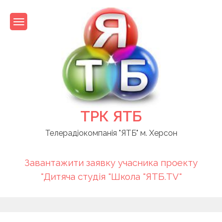
Skip
to
content
ТРК ЯТБ
Телерадіокомпанія "ЯТБ" м. Херсон
Завантажити заявку учасника проекту
"Дитяча студія "Школа "ЯТБ.TV"