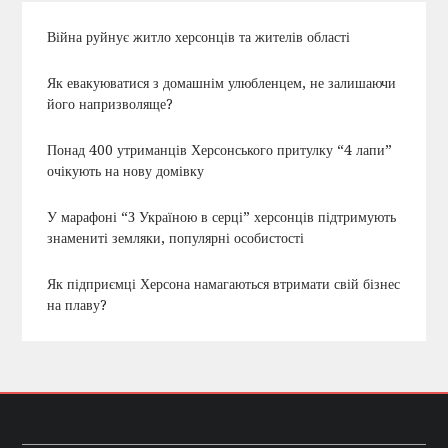
Війна руйнує житло херсонців та жителів області
Як евакуюватися з домашнім улюбленцем, не залишаючи
його напризволяще?
Понад 400 утриманців Херсонського притулку “4 лапи”
очікують на нову домівку
У марафоні “З Україною в серці” херсонців підтримують
знамениті земляки, популярні особистості
Як підприємці Херсона намагаються втримати свій бізнес
на плаву?