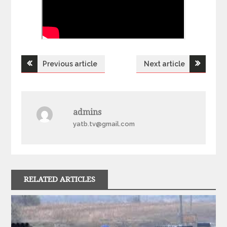
Previous article
Next article
Н
а
admins
в
yatb.tv@gmail.com
і
г
RELATED ARTICLES
а
ц