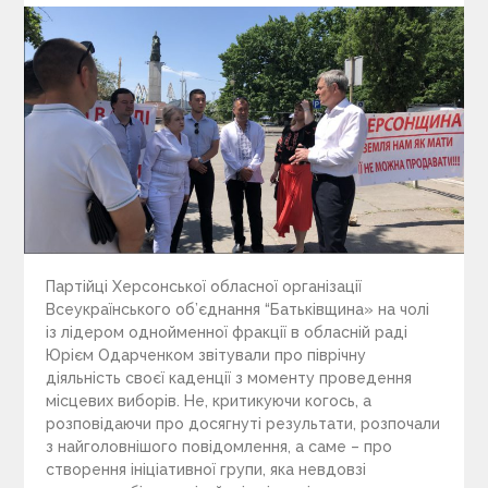
Партійці Херсонської обласної організації
Всеукраїнського об’єднання “Батьківщина» на чолі
із лідером однойменної фракції в обласній раді
Юрієм Одарченком звітували про піврічну
діяльність своєї каденції з моменту проведення
місцевих виборів. Не, критикуючи когось, а
розповідаючи про досягнуті результати, розпочали
з найголовнішого повідомлення, а саме – про
створення ініціативної групи, яка невдовзі