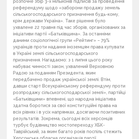
розпочне збір 3-х мільйонів підписів за проведення
референдуму щодо «заборони продажу земель
сільськогосподарського призначення будь-кому,
крім держави Україна». Таке рішення було
ухвалене 22 травня під час зборів, організованих за
ініціативи партії «Батьківщина». За останніми
даними соціологічної групи «Рейтинг» – 79%
українців проти надання іноземцям права купувати
в Україні землі сільськогосподарського
призначення. Нагадаємо: з 1 липня цього року
набуває чинності закон, ухвалений Верховною
Радою за поданням Президента, яким
передбачено продаж української землі. Втім,
давши старт Всеукраїнському референдуму проти
розпродажу сільськогосподарської землі», партійці
«Батьківщини» впевнені, що народна ініціатива
здатна боротися за свої конституційні права на
всіх рівнях і в усіх напрямках, досягаючи позитивних
результатів. Зокрема, сьогодні всіх херсонців
турбує будівництво мостопереходу ХБК-
Таврійський, за яким багато років поспіль стежить
Херсонська обласна організація партії