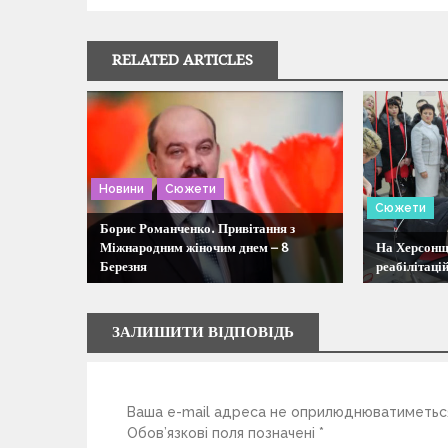
г
RELATED ARTICLES
а
ц
і
Новини
Сюжети
Сюжети
я
Борис Романченко. Привітання з
Міжнародним жіночим днем – 8
На Херсонщ
Березня
реабілітаці
з
а
ЗАЛИШИТИ ВІДПОВІДЬ
п
Ваша e-mail адреса не оприлюднюватиметьс
и
Обов’язкові поля позначені
*