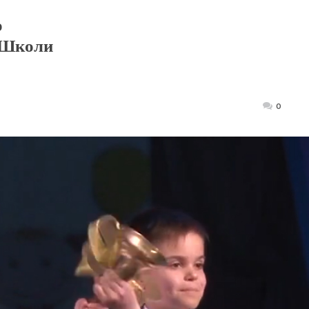
о
 Школи
Posted
0
on