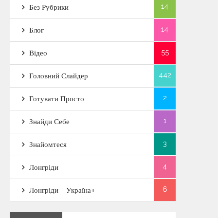
14
Без Рубрики
14
Блог
55
Відео
442
Головний Слайдер
2
Готувати Просто
1
Знайди Себе
3
Знайомтеся
4
Лонгріди
6
Лонгріди – Україна+