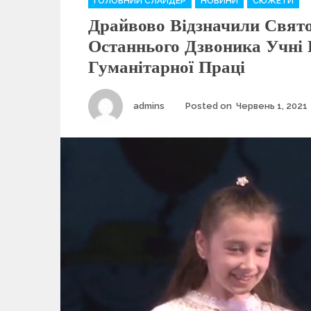
ГОЛОВНИЙ СЛАЙДЕР
НОВИНИ
СЮЖЕТИ
a
Драйвово Відзначили Свят
t
e
Останнього Дзвоника Учні
g
Гуманітарної Праці
o
r
i
Author
admins
Posted on
Червень 1, 2021
e
s