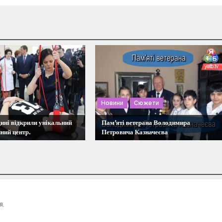
Новини
Сюжети
ині відкрили унікальний
Пам’яті ветерана Володимира
йний центр.
Петровича Казначеєва
я.