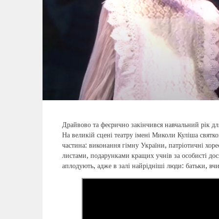
Драйвово та феєрично закінчився навчальний рік дл
На великій сцені театру імені Миколи Куліша святк
частина: виконання гімну України, патріотичні хор
листами, подарунками кращих учнів за особисті дос
аплодують, адже в залі найрідніші люди: батьки, вч