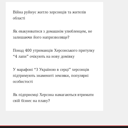
Війна руйнує житло херсонців та жителів
області
Як евакуюватися з домашнім улюбленцем, не
залишаючи його напризволяще?
Понад 400 утриманців Херсонського притулку
“4 лапи” очікують на нову домівку
У марафоні “З Україною в серці” херсонців
підтримують знамениті земляки, популярні
особистості
Як підприємці Херсона намагаються втримати
свій бізнес на плаву?