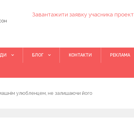
Завантажити заявку учасника проекту
сон
ІДИ
БЛОГ
КОНТАКТИ
РЕКЛАМА
Квітень 28, 202
машнім улюбленцем, не залишаючи його
Понад 400 у
на нову дом