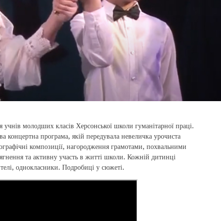
я учнів молодших класів Херсонської школи гуманітарної праці.
ова концертна програма, якій передувала невеличка урочиста
еографічні композиції, нагородження грамотами, похвальними
ягнення та активну участь в житті школи. Кожній дитинці
ителі, однокласники. Подробиці у сюжеті.