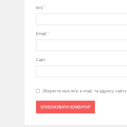
с
Ім’я
*
і
в
Email
*
Сайт
Зберегти моє ім'я, e-mail, та адресу сайт