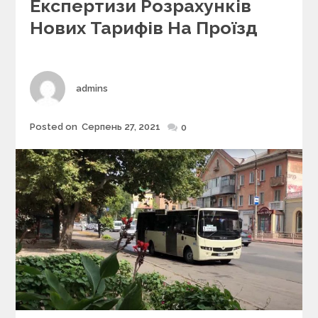
Експертизи Розрахунків
o
r
Нових Тарифів На Проїзд
i
e
s
Author
admins
Posted on
Серпень 27, 2021
Posted
0
on