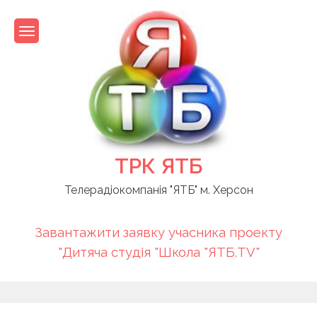
Skip
to
content
ТРК ЯТБ
Телерадіокомпанія "ЯТБ" м. Херсон
Завантажити заявку учасника проекту
"Дитяча студія "Школа "ЯТБ.TV"