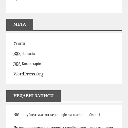
МЕТА
Увійти
RSS
Записів
RSS
Коментарів
WordPress.org
НЕДАВНІ ЗАПИСИ
Війна руйнує житло херсонців та жителів області
Як евакуюватися з домашнім улюбленцем, не залишаючи