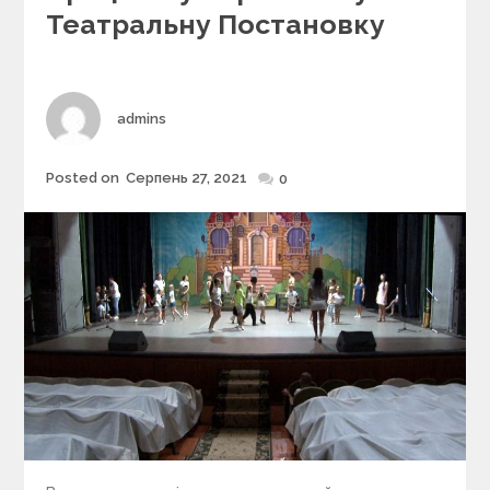
r
Театральну Постановку
i
e
s
Author
admins
Posted on
Серпень 27, 2021
Posted
0
on