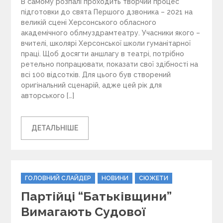
В самому розпалі проходить творчий процес
підготовки до свята Першого дзвоника – 2021 на
великій сцені Херсонського обласного
академічного облмуздрамтеатру. Учасники якого –
вчителі, школярі Херсонської школи гуманітарної
праці. Щоб досягти аншлагу в театрі, потрібно
ретельно попрацювати, показати свої здібності на
всі 100 відсотків. Для цього був створений
оригінальний сценарій, адже цей рік для
авторського […]
ДЕТАЛЬНІШЕ
C
ГОЛОВНИЙ СЛАЙДЕР
НОВИНИ
СЮЖЕТИ
a
Партійці “Батьківщини”
t
e
Вимагають Судової
g