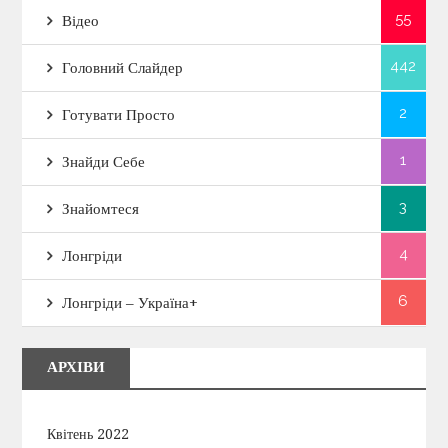
55
Відео
442
Головний Слайдер
2
Готувати Просто
1
Знайди Себе
3
Знайомтеся
4
Лонгріди
6
Лонгріди – Україна+
АРХІВИ
Квітень 2022