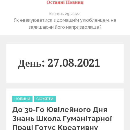
Останні Новини
Квітень 29, 2022
ті
Як евакуюватися з домашнім улюбленцем, не
П
залишаючи його напризволяще?
День: 27.08.2021
C
НОВИНИ
СЮЖЕТИ
a
До 30-Го Ювілейного Дня
t
e
Знань Школа Гуманітарної
g
Праці Готує Креативну
o