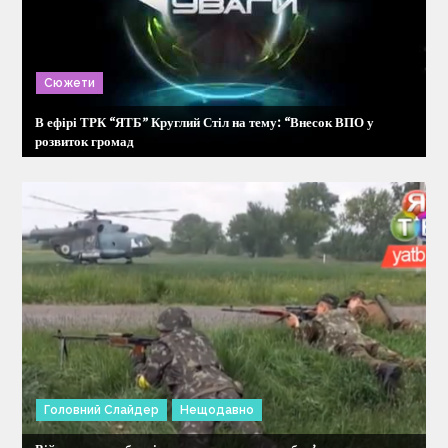
я
з
Сюжети
а
В ефірі ТРК “ЯТБ” Круглий Стіл на тему: “Внесок ВПО у
п
розвиток громад
и
с
і
в
Головний Слайдер
Нещодавно