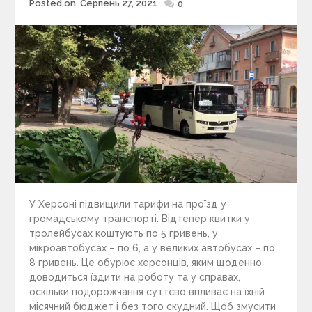
Posted on
Серпень 27, 2021
Posted
0
on
У Херсоні підвищили тарифи на проїзд у
громадському транспорті. Відтепер квитки у
тролейбусах коштують по 5 гривень, у
мікроавтобусах – по 6, а у великих автобусах – по
8 гривень. Це обурює херсонців, яким щоденно
доводиться їздити на роботу та у справах,
оскільки подорожчання суттєво впливає на їхній
місячний бюджет і без того скудний. Щоб змусити