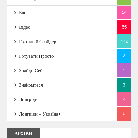
14
Блог
55
Відео
442
Головний Слайдер
2
Готувати Просто
1
Знайди Себе
3
Знайомтеся
4
Лонгріди
6
Лонгріди – Україна+
АРХІВИ