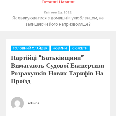
Останні Новини
Квітень 29, 2022
ті
Як евакуюватися з домашнім улюбленцем, не
П
залишаючи його напризволяще?
C
ГОЛОВНИЙ СЛАЙДЕР
НОВИНИ
СЮЖЕТИ
a
Партійці “Батьківщини”
t
e
Вимагають Судової Експертизи
g
Розрахунків Нових Тарифів На
o
Проїзд
r
i
e
s
Author
admins