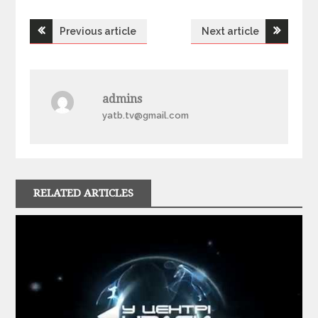
Previous article
Next article
Н
а
admins
в
yatb.tv@gmail.com
і
г
RELATED ARTICLES
а
ц
і