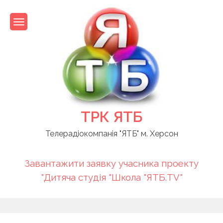
Skip
to
content
ТРК ЯТБ
Телерадіокомпанія "ЯТБ" м. Херсон
Завантажити заявку учасника проекту
"Дитяча студія "Школа "ЯТБ.TV"