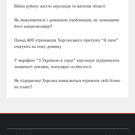
Війна руйнує житло херсонців та жителів області
Як евакуюватися з домашнім улюбленцем, не залишаючи
його напризволяще?
Понад 400 утриманців Херсонського притулку “4 лапи”
очікують на нову домівку
У марафоні “З Україною в серці” херсонців підтримують
знамениті земляки, популярні особистості
Як підприємці Херсона намагаються втримати свій бізнес
на плаву?