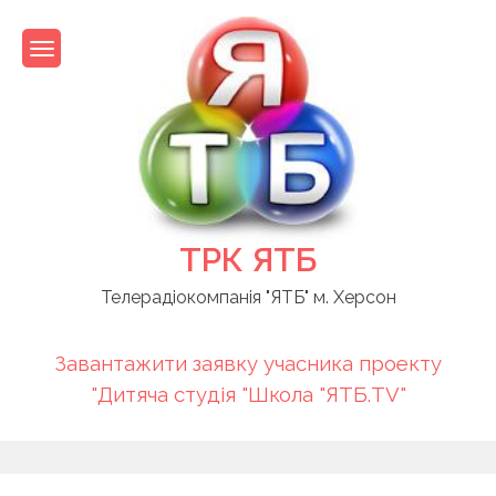
Skip
to
content
ТРК ЯТБ
Телерадіокомпанія "ЯТБ" м. Херсон
Завантажити заявку учасника проекту
"Дитяча студія "Школа "ЯТБ.TV"