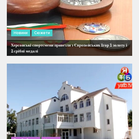
і
в
Новини
Сюжети
Херсонські спортсмени привезли з Європейських Ігор 1 золоту і
2 срібні медалі