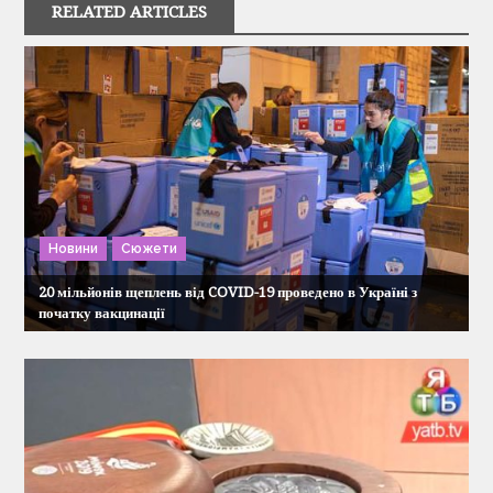
RELATED ARTICLES
а
ц
і
я
з
Новини
Сюжети
20 мільйонів щеплень від COVID-19 проведено в Україні з
а
початку вакцинації
п
и
с