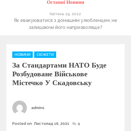
Останні Новини
Квітень 29, 2022
ті
Як евакуюватися з домашнім улюбленцем, не
П
залишаючи його напризволяще?
C
НОВИНИ
СЮЖЕТИ
a
За Стандартами НАТО Буде
t
e
Розбудоване Військове
g
Містечко У Скадовську
o
r
i
e
Author
admins
s
Posted on
Листопад 16, 2021
Posted
0
on