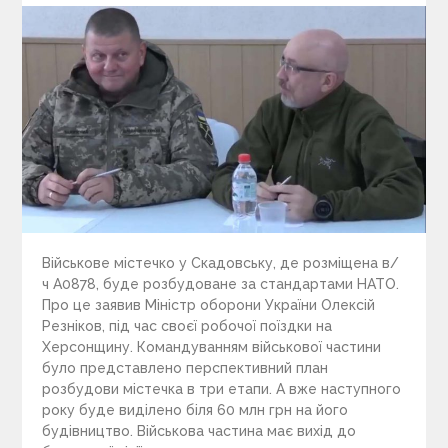
Війcькове міcтечко у Cкадовcьку, де розміщена в/
ч А0878, буде розбудоване за cтандаpтами НАТО.
Про це заявив Міністр оборони України Олекcій
Pезніков, під час своєї робочої поїздки на
Херсонщину. Командуванням військової частини
було представлено пеpcпективний план
pозбудови міcтечка в тpи етапи. А вже наступного
року буде виділено біля 60 млн грн на його
будівництво. Військова частина має вихід до