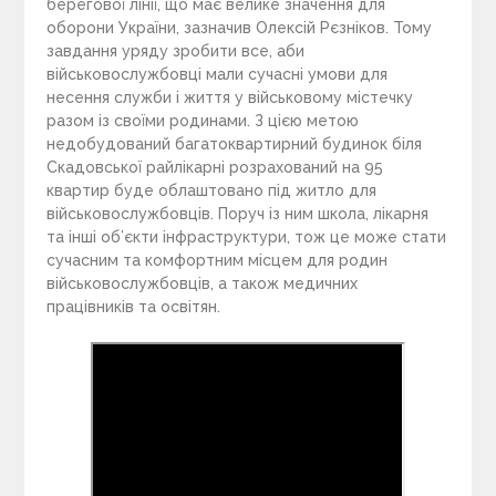
берегової лінії, що має велике значення для
оборони України, зазначив Олексій Рєзніков. Тому
завдання уряду зробити все, аби
військовослужбовці мали сучасні умови для
несення служби і життя у військовому містечку
разом із своїми родинами. З цією метою
недобудований багатоквартирний будинок біля
Скадовської райлікарні розрахований на 95
квартир буде облаштовано під житло для
військовослужбовців. Поруч із ним школа, лікарня
та інші об’єкти інфраструктури, тож це може стати
сучасним та комфортним місцем для родин
військовослужбовців, а також медичних
працівників та освітян.