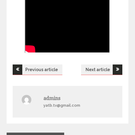
Previous article
Next article
Н
а
admins
в
yatb.tv@gmail.com
і
г