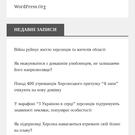
WordPress.org
НЕДАВНІ ЗАПИСИ
Війна руйнує житло херсонців та жителів області
Як евакуюватися з домашнім улюбленцем, не залишаючи
його напризволяще?
Понад 400 утриманців Херсонського притулку “4 лапи”
очікують на нову домівку
У марафоні “З Україною в серці” херсонців підтримують
знамениті земляки, популярні особистості
Як підприємці Херсона намагаються втримати свій бізнес
на плаву?