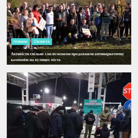
і
в
Новини
Сюжети
Активісти спільно з полісменами продовжили антинаркотичну
кампанію на вулицях міста