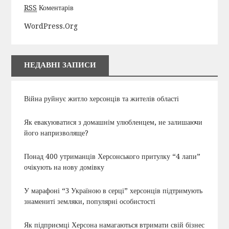
RSS
Коментарів
WordPress.org
НЕДАВНІ ЗАПИСИ
Війна руйнує житло херсонців та жителів області
Як евакуюватися з домашнім улюбленцем, не залишаючи
його напризволяще?
Понад 400 утриманців Херсонського притулку “4 лапи”
очікують на нову домівку
У марафоні “З Україною в серці” херсонців підтримують
знамениті земляки, популярні особистості
Як підприємці Херсона намагаються втримати свій бізнес