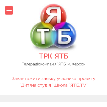
Skip
to
content
ТРК ЯТБ
Телерадіокомпанія "ЯТБ" м. Херсон
Завантажити заявку учасника проекту
"Дитяча студія "Школа "ЯТБ.TV"