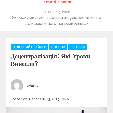
Останні Новини
Квітень 29, 2022
ті
Як евакуюватися з домашнім улюбленцем, не
П
залишаючи його напризволяще?
C
ГОЛОВНИЙ СЛАЙДЕР
НОВИНИ
СЮЖЕТИ
a
Децентралізація: Які Уроки
t
e
Винесли?
g
o
r
i
Author
admins
e
s
Posted on
Березень 13, 2019
Posted
0
on