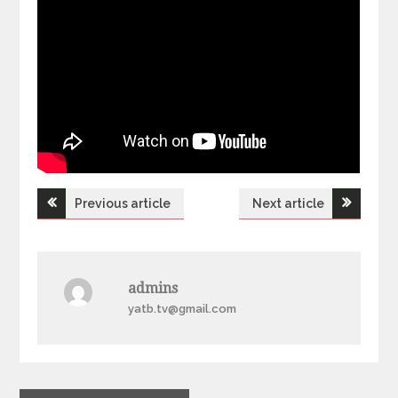
Previous article
Next article
Н
а
admins
в
yatb.tv@gmail.com
і
г