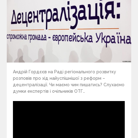
Андрій Гордєєв на Раді регіонального розвитку
розповів про хід найуспішнішої з реформ –
децентралізації. Чи маємо чим пишатись? Слухаємо
думки експертів і очільників ОТГ…