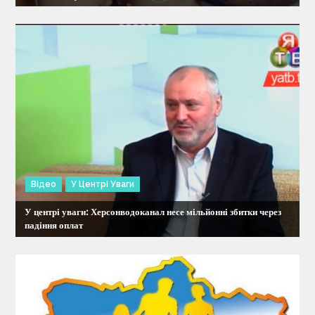
и
с
і
в
Відео
У Центрі Уваги
У центрі уваги: Херсонводоканал несе мільйонні збитки через
падіння оплат