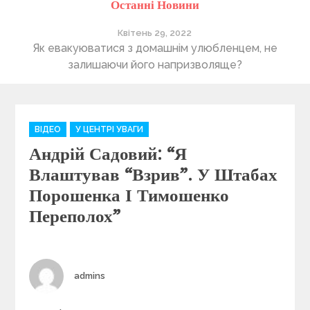
Останні Новини
Квітень 29, 2022
ті
Як евакуюватися з домашнім улюбленцем, не
П
залишаючи його напризволяще?
C
ВІДЕО
У ЦЕНТРІ УВАГИ
a
Андрій Садовий: “Я
t
e
Влаштував “взрив”. У Штабах
g
Порошенка І Тимошенко
o
Переполох”
r
i
e
s
Author
admins