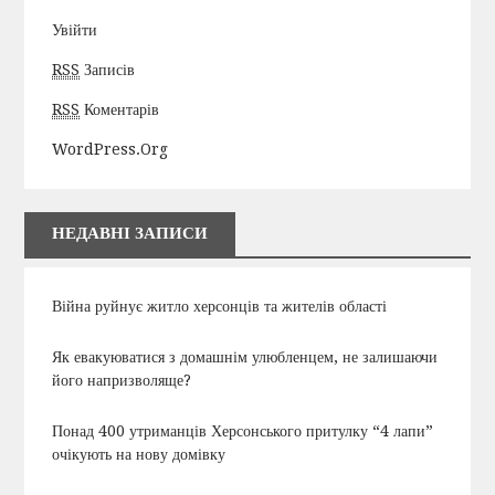
Увійти
RSS
Записів
RSS
Коментарів
WordPress.org
НЕДАВНІ ЗАПИСИ
Війна руйнує житло херсонців та жителів області
Як евакуюватися з домашнім улюбленцем, не залишаючи
його напризволяще?
Понад 400 утриманців Херсонського притулку “4 лапи”
очікують на нову домівку