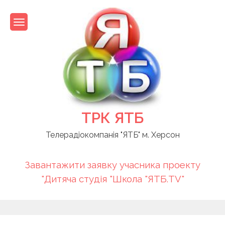
Skip
to
content
ТРК ЯТБ
Телерадіокомпанія "ЯТБ" м. Херсон
Завантажити заявку учасника проекту
"Дитяча студія "Школа "ЯТБ.TV"