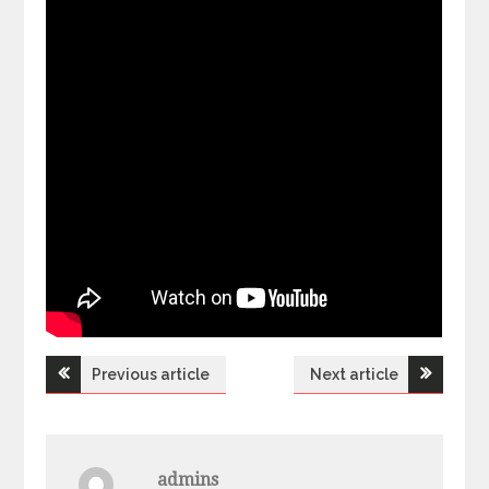
Previous article
Next article
Н
а
admins