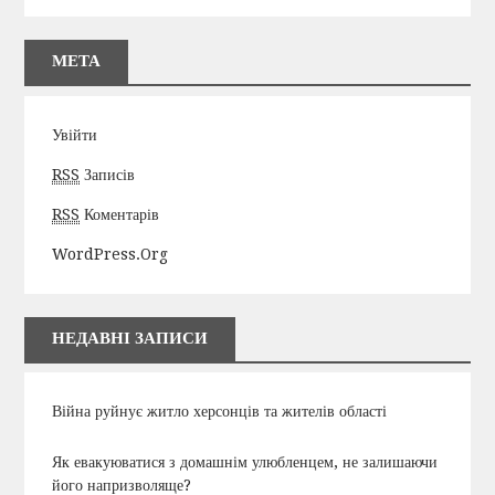
МЕТА
Увійти
RSS
Записів
RSS
Коментарів
WordPress.org
НЕДАВНІ ЗАПИСИ
Війна руйнує житло херсонців та жителів області
Як евакуюватися з домашнім улюбленцем, не залишаючи
його напризволяще?