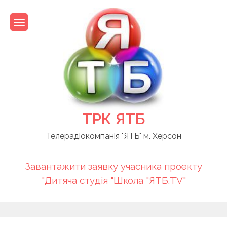
Skip
to
content
ТРК ЯТБ
Телерадіокомпанія "ЯТБ" м. Херсон
Завантажити заявку учасника проекту
"Дитяча студія "Школа "ЯТБ.TV"