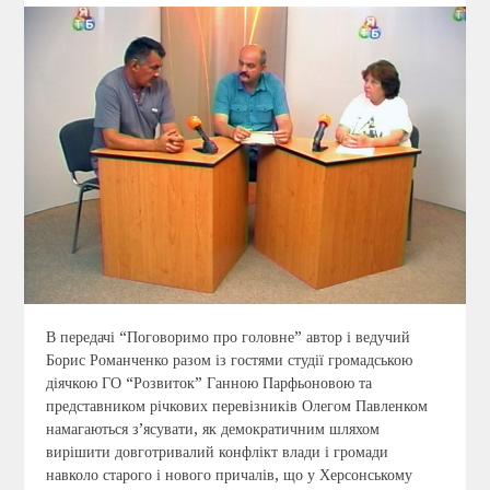
В передачі “Поговоримо про головне” автор і ведучий
Борис Романченко разом із гостями студії громадською
діячкою ГО “Розвиток” Ганною Парфьоновою та
представником річкових перевізників Олегом Павленком
намагаються з’ясувати, як демократичним шляхом
вирішити довготривалий конфлікт влади і громади
навколо старого і нового причалів, що у Херсонському