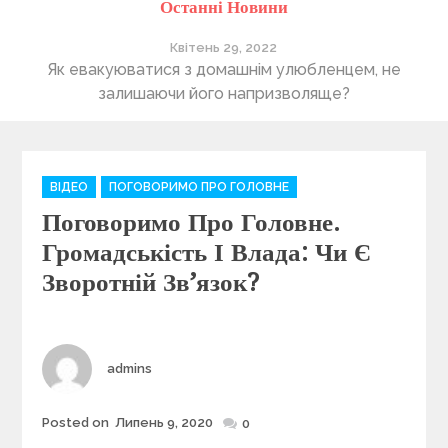
Останні Новини
Квітень 29, 2022
ті
Як евакуюватися з домашнім улюбленцем, не
П
залишаючи його напризволяще?
C
ВІДЕО
ПОГОВОРИМО ПРО ГОЛОВНЕ
a
Поговоримо Про Головне.
t
e
Громадськість І Влада: Чи Є
g
Зворотній Зв’язок?
o
r
i
e
Author
admins
s
Posted on
Липень 9, 2020
Posted
0
on