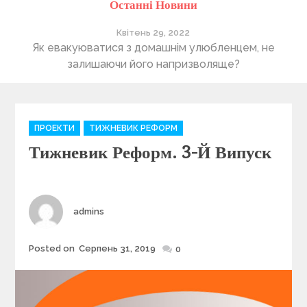
Останні Новини
Квітень 29, 2022
ті
Як евакуюватися з домашнім улюбленцем, не
П
залишаючи його напризволяще?
C
ПРОЕКТИ
ТИЖНЕВИК РЕФОРМ
a
Тижневик Реформ. 3-Й Випуск
t
e
g
o
r
Author
admins
i
e
Posted on
Серпень 31, 2019
Posted
0
s
on