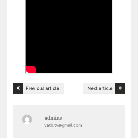
Previous article
Next article
Н
а
admins
в
yatb.tv@gmail.com