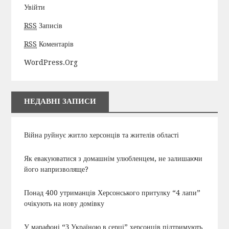
Увійти
RSS
Записів
RSS
Коментарів
WordPress.org
НЕДАВНІ ЗАПИСИ
Війна руйнує житло херсонців та жителів області
Як евакуюватися з домашнім улюбленцем, не залишаючи
його напризволяще?
Понад 400 утриманців Херсонського притулку “4 лапи”
очікують на нову домівку
У марафоні “З Україною в серці” херсонців підтримують