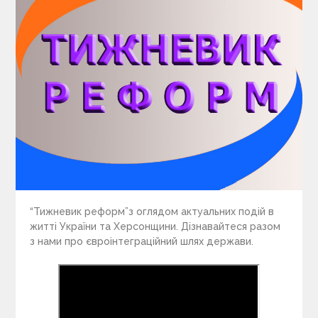
“Тижневик реформ”з оглядом актуальних подій в
житті України та Херсонщини. Дізнавайтеся разом
з нами про євроінтеграційний шлях держави.