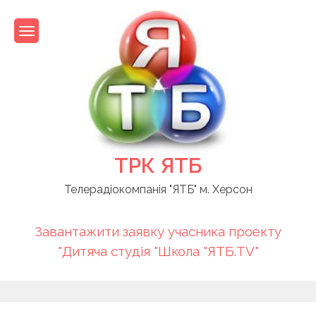
Skip
to
content
ТРК ЯТБ
Телерадіокомпанія "ЯТБ" м. Херсон
Завантажити заявку учасника проекту
"Дитяча студія "Школа "ЯТБ.TV"