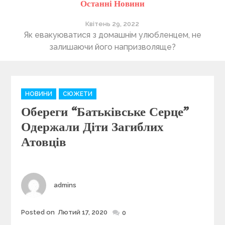
Останні Новини
Квітень 29, 2022
ті
Як евакуюватися з домашнім улюбленцем, не
П
залишаючи його напризволяще?
C
НОВИНИ
СЮЖЕТИ
a
Обереги “Батьківське Серце”
t
e
Одержали Діти Загиблих
g
Атовців
o
r
i
e
Author
admins
s
Posted on
Лютий 17, 2020
Posted
0
on