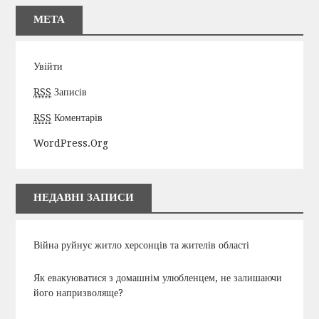
МЕТА
Увійти
RSS
Записів
RSS
Коментарів
WordPress.org
НЕДАВНІ ЗАПИСИ
Війна руйнує житло херсонців та жителів області
Як евакуюватися з домашнім улюбленцем, не залишаючи
його напризволяще?