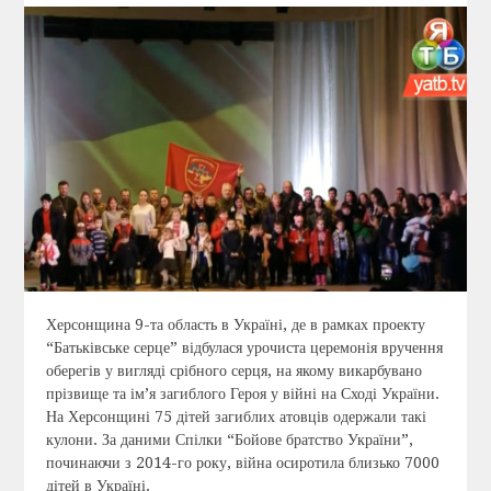
Херсонщина 9-та область в Україні, де в рамках проекту
“Батьківське серце” відбулася урочиста церемонія вручення
оберегів у вигляді срібного серця, на якому викарбувано
прізвище та ім’я загиблого Героя у війні на Сході України.
На Херсонщині 75 дітей загиблих атовців одержали такі
кулони. За даними Спілки “Бойове братство України”,
починаючи з 2014-го року, війна осиротила близько 7000
дітей в Україні.