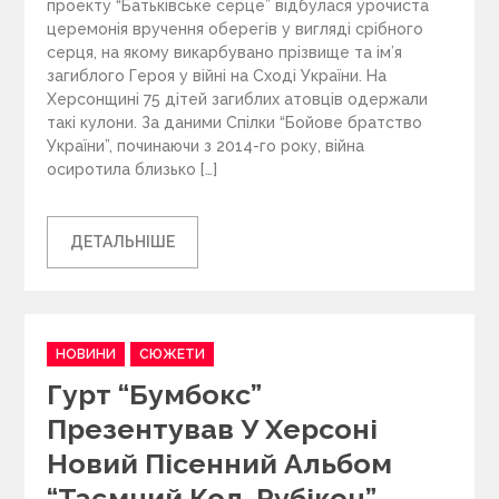
проекту “Батьківське серце” відбулася урочиста
церемонія вручення оберегів у вигляді срібного
серця, на якому викарбувано прізвище та ім’я
загиблого Героя у війні на Сході України. На
Херсонщині 75 дітей загиблих атовців одержали
такі кулони. За даними Спілки “Бойове братство
України”, починаючи з 2014-го року, війна
осиротила близько […]
ДЕТАЛЬНІШЕ
C
НОВИНИ
СЮЖЕТИ
a
Гурт “Бумбокс”
t
e
Презентував У Херсоні
g
Новий Пісенний Альбом
o
r
“Таємний Код. Рубікон”