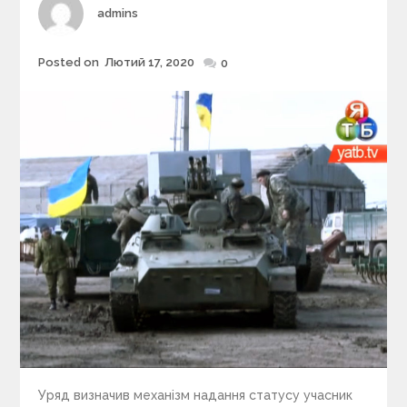
i
Author
admins
e
s
Posted on
Лютий 17, 2020
Posted
0
on
Уряд визначив механізм надання статусу учасник