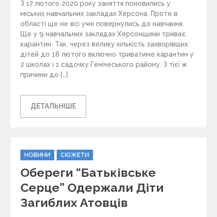
З 17 лютого 2020 року заняття поновились у
міських навчальних закладах Херсона. Проте в
області ще не всі учні повернулись до навчання.
Ще у 9 навчальних закладах Херсонщини триває
карантин. Так, через велику кількість захворівших
дітей до 18 лютого включно триватиме карантин у
2 школах і 1 садочку Генічеського району. З тієї ж
причини до […]
ДЕТАЛЬНІШЕ
C
НОВИНИ
СЮЖЕТИ
a
Обереги “Батьківське
t
e
Серце” Одержали Діти
g
Загиблих Атовців
o
r