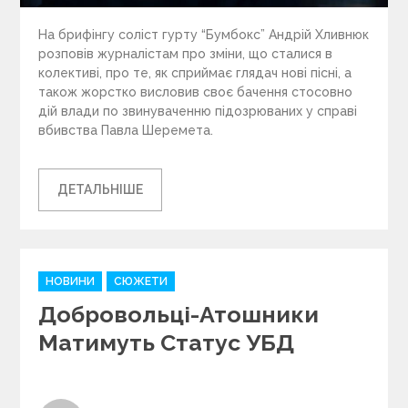
На брифінгу соліст гурту “Бумбокс” Андрій Хливнюк
розповів журналістам про зміни, що сталися в
колективі, про те, як сприймає глядач нові пісні, а
також жорстко висловив своє бачення стосовно
дій влади по звинуваченню підозрюваних у справі
вбивства Павла Шеремета.
ДЕТАЛЬНІШЕ
C
НОВИНИ
СЮЖЕТИ
a
Добровольці-Атошники
t
e
Матимуть Статус УБД
g
o
r