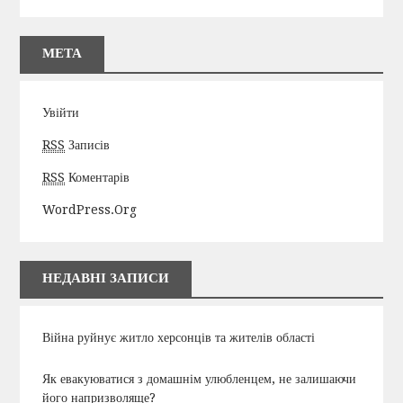
МЕТА
Увійти
RSS
Записів
RSS
Коментарів
WordPress.org
НЕДАВНІ ЗАПИСИ
Війна руйнує житло херсонців та жителів області
Як евакуюватися з домашнім улюбленцем, не залишаючи
його напризволяще?