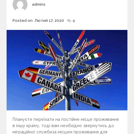
s
Author
admins
Posted on
Лютий 17, 2020
Posted
0
on
Плануєте переїхати на постійне місце проживання
в іншу країну, тоді вам необхідно звернутись до
міграційної службиза місцем проживання для