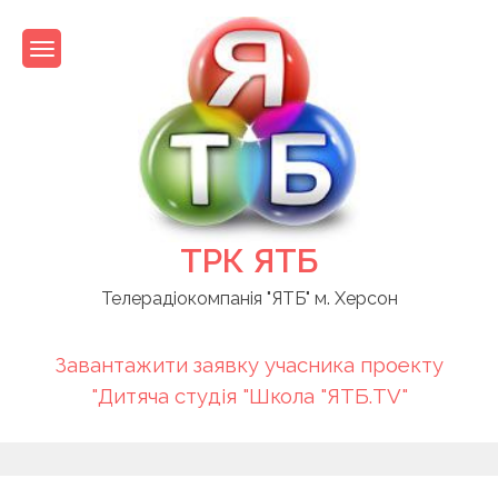
Skip
to
content
ТРК ЯТБ
Телерадіокомпанія "ЯТБ" м. Херсон
Завантажити заявку учасника проекту
"Дитяча студія "Школа "ЯТБ.TV"