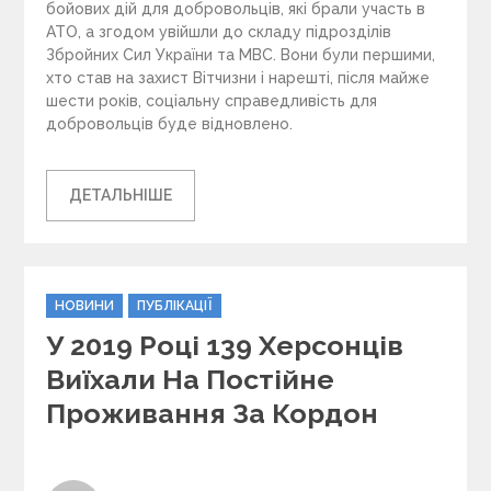
бойових дій для добровольців, які брали участь в
АТО, а згодом увійшли до складу підрозділів
Збройних Сил України та МВС. Вони були першими,
хто став на захист Вітчизни і нарешті, після майже
шести років, соціальну справедливість для
добровольців буде відновлено.
ДЕТАЛЬНІШЕ
C
НОВИНИ
ПУБЛІКАЦІЇ
a
У 2019 Році 139 Херсонців
t
e
Виїхали На Постійне
g
Проживання За Кордон
o
r
i
e