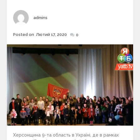
i
e
s
Author
admins
Posted on
Лютий 17, 2020
Posted
0
on
Херсонщина 9-та область в Україні, де в рамках