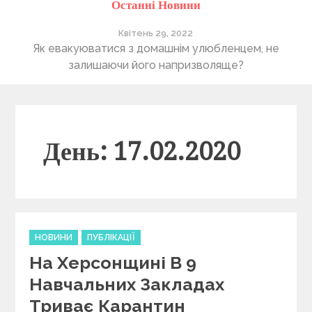
Останні Новини
Квітень 29, 2022
ті
Як евакуюватися з домашнім улюбленцем, не
П
залишаючи його напризволяще?
День: 17.02.2020
C
НОВИНИ
ПУБЛІКАЦІЇ
a
На Херсонщині В 9
t
e
Навчальних Закладах
g
Триває Карантин
o