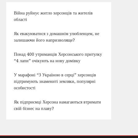
Війна руйнує житло херсонців та жителів
області
Як евакуюватися з домашнім улюбленцем, не
залишаючи його напризволяще?
Понад 400 утриманців Херсонського притулку
“4 лапи” очікують на нову домівку
У марафоні “З Україною в серці” херсонців
підтримують знамениті земляки, популярні
особистості
Як підприємці Херсона намагаються втримати
свій бізнес на плаву?