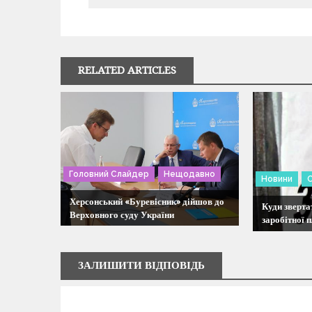
і
г
RELATED ARTICLES
а
ц
і
Головний Слайдер
Нещодавно
Новини
я
Херсонський «Буревісник» дійшов до
Куди зверта
Верховного суду України
заробітної 
з
а
ЗАЛИШИТИ ВІДПОВІДЬ
п