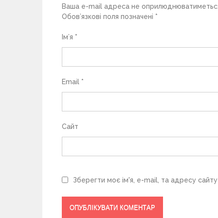
и
Ваша e-mail адреса не оприлюднюватиметьс
Обов’язкові поля позначені
*
с
Ім’я
*
і
в
Email
*
Сайт
Зберегти моє ім'я, e-mail, та адресу сайт