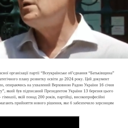
сної організації партії “Всеукраїнське об’єднання “Батьківщина”
атегічного плану розвитку освіти до 2024 року. Цей документ
ило, опираючись на ухвалений Верховною Радою України 16 січня
ту”, який був підписаний Президентом України 13 березня цього
 гімназії, якій понад 200 років, партійці, високопрофесійні
имагають прийняття нового рішення, яке б забезпечило херсонцям