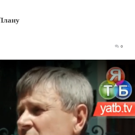
 Плану
Posted
0
on