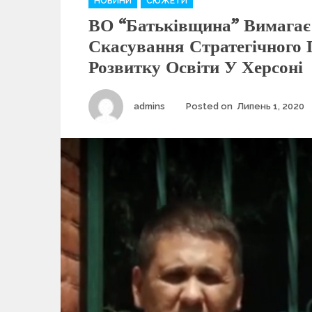
НОВИНИ
СЮЖЕТИ
a
ВО “Батьківщина” Вимагає
t
e
Скасування Стратегічного
g
Розвитку Освіти У Херсоні
o
r
i
Author
admins
Posted on
Липень 1, 2020
e
s