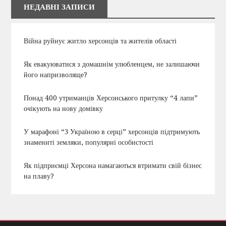
НЕДАВНІ ЗАПИСИ
Війна руйнує житло херсонців та жителів області
Як евакуюватися з домашнім улюбленцем, не залишаючи
його напризволяще?
Понад 400 утриманців Херсонського притулку “4 лапи”
очікують на нову домівку
У марафоні “З Україною в серці” херсонців підтримують
знамениті земляки, популярні особистості
Як підприємці Херсона намагаються втримати свій бізнес
на плаву?