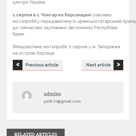
центри України.
1 серпня в с. Чонгар на Херсонщин
і
учасники
мотопробігу передаватимуть кримськотатарський прапо
до тимчасово окупованої Автономної Республіки
Крим.
Фінішуватиме мотопробіг 2 серпня у м. Запоріжжя
на острові Хортиця.
Previous article
Next article
Н
а
admins
в
yatb.tv@gmail.com
і
г
RELATED ARTICLES