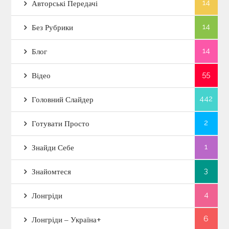
14
Авторські Передачі
14
Без Рубрики
14
Блог
55
Відео
442
Головний Слайдер
2
Готувати Просто
1
Знайди Себе
3
Знайомтеся
4
Лонгріди
6
Лонгріди – Україна+