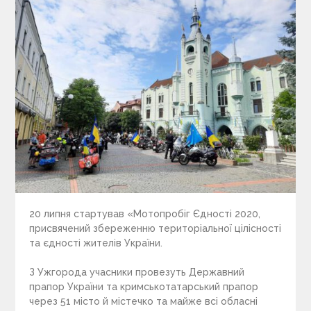
20 липня стартував «Мотопробіг Єдності 2020,
присвячений збереженню територіальної цілісності
та єдності жителів України.
З Ужгорода учасники провезуть Державний
прапор України та кримськотатарський прапор
через 51 місто й містечко та майже всі обласні