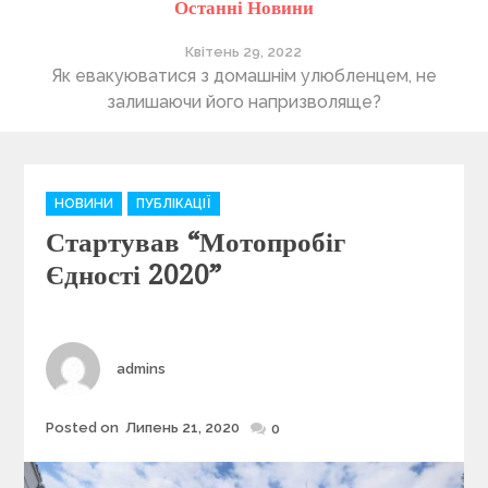
Останні Новини
Квітень 29, 2022
ті
Як евакуюватися з домашнім улюбленцем, не
П
залишаючи його напризволяще?
C
НОВИНИ
ПУБЛІКАЦІЇ
a
Стартував “Мотопробіг
t
e
Єдності 2020”
g
o
r
i
Author
admins
e
s
Posted on
Липень 21, 2020
Posted
0
on