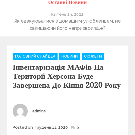
Останні Новини
Квітень 29, 2022
ті
Як евакуюватися з домашнім улюбленцем, не
П
залишаючи його напризволяще?
C
ГОЛОВНИЙ СЛАЙДЕР
НОВИНИ
СЮЖЕТИ
a
Інвентаризація МАФів На
t
e
Території Херсона Буде
g
Завершена До Кінця 2020 Року
o
r
i
e
Author
admins
s
Posted on
Грудень 11, 2020
Posted
0
on