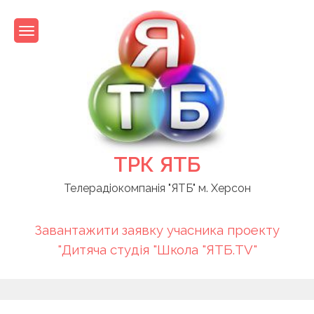
Skip
to
content
ТРК ЯТБ
Телерадіокомпанія "ЯТБ" м. Херсон
Завантажити заявку учасника проекту
"Дитяча студія "Школа "ЯТБ.TV"