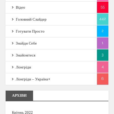
55
Відео
442
Головний Слайдер
2
Готувати Просто
1
Знайди Себе
3
Знайомтеся
4
Лонгріди
6
Лонгріди – Україна+
АРХІВИ
Квітень 2022