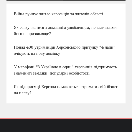
Війна руйнує житло херсонців та жителів області
Як евакуюватися з домашнім улюбленцем, не залишаючи
його напризволяще?
Понад 400 утриманців Херсонського притулку “4 лапи”
очікують на нову домівку
У марафоні “З Україною в серці” херсонців підтримують
знамениті земляки, популярні особистості
Як підприємці Херсона намагаються втримати свій бізнес
на плаву?