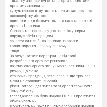
токсичну дію практично на всі органи і системи
організму людини, є
кумулятивною отрутою і в малих дозах проявляє
неспецифічну дію, що
призводить до безсимптомного накопичення змін в
органах і тканинах.
Свинець має негативну дію на печінку, нирки,
порушує обмінні процеси,
зокрема синтез білка, впливає на органи
кровотворення, нервову систему
тощо.
За результатами перевірки, на підставі
розробленого органом ринкового
нагляду сценарного плану ймовірності виникнення
ризику, що може
становити продукція, встановлено, що трюкова
машинка становить високий
рівень загрози для життя та здоров’я споживачів.
Тому суб’єкту
господарюванню було надано Рішення про вжиття
обмежувальних
(корегувальних) заходів шляхом заборони надання