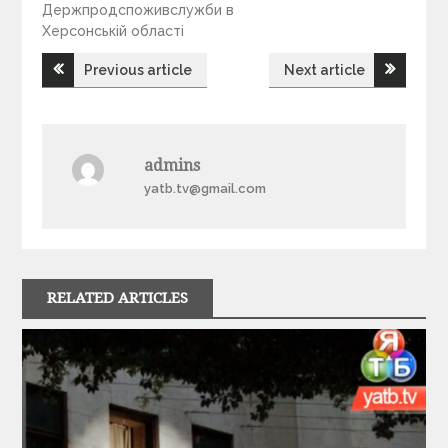
Держпродспоживслужби в
Херсонській області
Previous article
Next article
Н
а
admins
в
yatb.tv@gmail.com
і
г
RELATED ARTICLES
а
ц
і