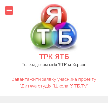
Skip
to
content
ТРК ЯТБ
Телерадіокомпанія "ЯТБ" м. Херсон
Завантажити заявку учасника проекту
"Дитяча студія "Школа "ЯТБ.TV"