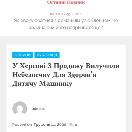
Останні Новини
Квітень 29, 2022
ті
Як евакуюватися з домашнім улюбленцем, не
П
залишаючи його напризволяще?
C
НОВИНИ
ПУБЛІКАЦІЇ
a
У Херсоні З Продажу Вилучили
t
e
Небезпечну Для Здоров'я
g
Дитячу Машинку
o
r
i
e
Author
admins
s
Posted on
Грудень 11, 2020
Posted
0
on