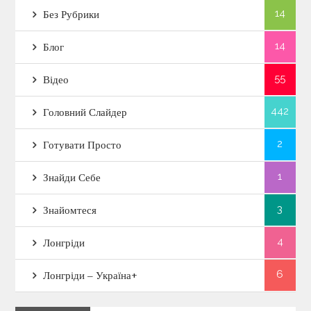
14
Без Рубрики
14
Блог
55
Відео
442
Головний Слайдер
2
Готувати Просто
1
Знайди Себе
3
Знайомтеся
4
Лонгріди
6
Лонгріди – Україна+