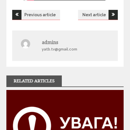
Previous article
Next article
Н
а
admins
в
yatb.tv@gmail.com
і
г
RELATED ARTICLES
а
ц
і