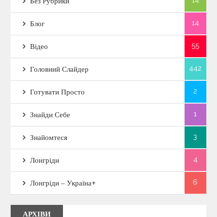
Без Рубрики
14
Блог
55
Відео
442
Головний Слайдер
2
Готувати Просто
1
Знайди Себе
3
Знайомтеся
4
Лонгріди
6
Лонгріди – Україна+
АРХІВИ