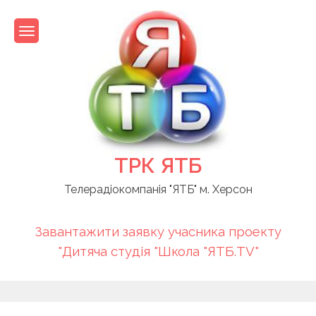
Skip
to
content
ТРК ЯТБ
Телерадіокомпанія "ЯТБ" м. Херсон
Завантажити заявку учасника проекту
"Дитяча студія "Школа "ЯТБ.TV"