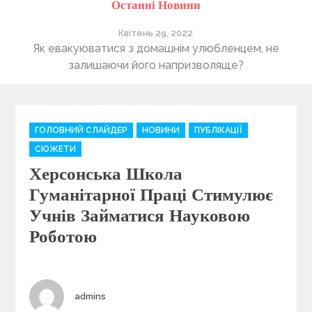
Останні Новини
Квітень 29, 2022
ті
Як евакуюватися з домашнім улюбленцем, не
П
залишаючи його напризволяще?
C
ГОЛОВНИЙ СЛАЙДЕР
НОВИНИ
ПУБЛІКАЦІЇ
a
СЮЖЕТИ
t
Херсонська Школа
e
g
Гуманітарної Праці Стимулює
o
Учнів Займатися Науковою
r
i
Роботою
e
s
Author
admins