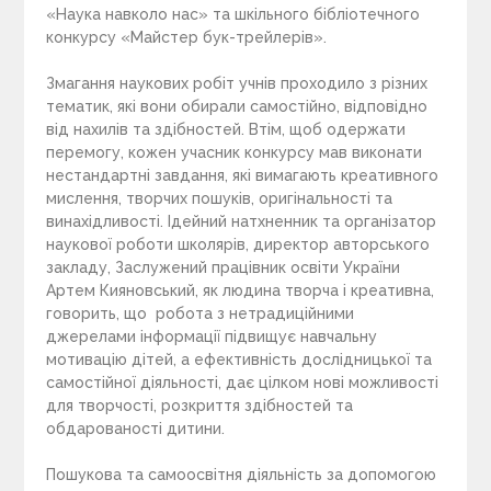
«Наука навколо нас» та шкільного бібліотечного
конкурсу «Майстер бук-трейлерів».
Змагання наукових робіт учнів проходило з різних
тематик, які вони обирали самостійно, відповідно
від нахилів та здібностей. Втім, щоб одержати
перемогу, кожен учасник конкурсу мав виконати
нестандартні завдання, які вимагають креативного
мислення, творчих пошуків, оригінальності та
винахідливості. Ідейний натхненник та організатор
наукової роботи школярів, директор авторського
закладу, Заслужений працівник освіти України
Артем Кияновський, як людина творча і креативна,
говорить, що робота з нетрадиційними
джерелами інформації підвищує навчальну
мотивацію дітей, а ефективність дослідницької та
самостійної діяльності, дає цілком нові можливості
для творчості, розкриття здібностей та
обдарованості дитини.
Пошукова та самоосвітня діяльність за допомогою