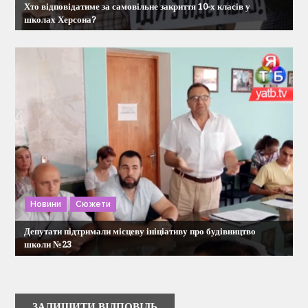
Хто відповідатиме за самовільне закриття 10-х класів у
школах Херсона?
Новини
Сюжети
Депутати підтримали місцеву ініціативу про будівництво
школи №23
ЗАЛИШИТИ ВІДПОВІДЬ