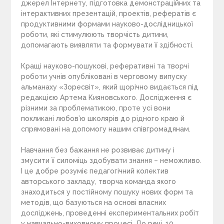
джерел Інтернету, підготовка демонстраційних та
інтерактивних презентацій, проектів, рефератів є
продуктивними формами науково-дослідницької
роботи, які стимулюють творчість дитини,
допомагають виявляти та формувати її здібності.
Кращі науково-пошукові, реферативні та творчі
роботи учнів опубліковані в черговому випуску
альманаху «Зоресвіт», який щорічно видається під
редакцією Артема Кияновського. Дослідження є
різними за проблематикою, проте усі вони
покликані любов’ю школярів до рідного краю й
спрямовані на допомогу нашим співгромадянам.
Навчання без бажання не розвиває дитину і
змусити її силоміць здобувати знання – неможливо.
І це добре розуміє педагогічний колектив
авторського закладу, творча команда якого
знаходиться у постійному пошуку нових форм та
методів, що базуються на основі власних
досліджень, проведенні експериментальних робіт
у навчально-виховному процесі. До речі, 10