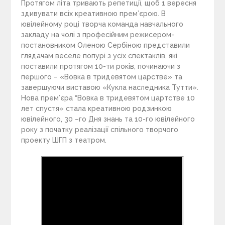
Протягом літа тривають репетиції, щоб 1 вересня
здивувати всіх креативною прем’єрою. В
ювілейному році творча команда навчального
закладу на чолі з професійним режисером-
постановником Оленою Сербіною представили
глядачам веселе попурі з усіх спектаклів, які
поставили протягом 10-ти років, починаючи з
першого – «Вовка в тридевятом царстве» та
завершуючи виставою «Кукла наследника Тутти».
Нова прем’єра “Вовка в тридевятом цартстве 10
лет спустя» стала креативною родзинкою
ювілейного, 30 –го Дня знань та 10-го ювілейного
року з початку реалізації спільного творчого
проекту ШГП з театром.