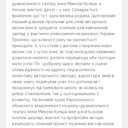
драматичного театру імені Миколи Куліша, а
батьки, вчителі, друзі – у залі. Складається
враження, що тут одна велика родина. Цьогорічний
перший дзвоник пролунав для учнів авторської
школи вже в тридцяте, оскільки цей навчальний
заклад є фактично ровесником незалежної України.
Приємно, що кожного разу на урочистості
приходять ті, хто стояв у витоків створення нової
школи і не з чуток знає, як тоді молодому керівнику
довелося нелегко долати перешкоди аби сьогодні
мати успіх. По –доброму щиро звучали зі сцени
слова вдячності на адресу педагогічного
колективу авторського закладу, директора, який в
свою чергу подякував усім, хто допомагав і
продовжує підтримувати школу, як колись на
шляху становлення, так у сьогоднішньому її
розвитку. На великій сцені Херсонського
обласного академічного музично-драматичного
театру імені Миколи Куліша вже десять років
поспіль школярі, вчителі та професійні актори
реалізують спільний проект музичних вистав-казок.