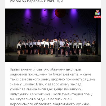
Posted on
Вересень 2, 2021
Posted
0
on
Привітаннями зі святом, обіймами школярів,
радісними посмішками та букетами квітів, – саме
так із самісінького ранку щорічно починається День
знань у школах. Втім, у авторському закладі
урочиста лінійка виглядає дещо по-іншому.
Випускники Херсонської школи гуманітарної праці
вишикувалися в ряди на великій сцені
Херсонського обласного академічного музично-