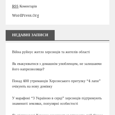
RSS
Коментарів
WordPress.org
НЕДАВНІ ЗАПИСИ
Війна руйнує житло херсонців та жителів області
Як евакуюватися з домашнім улюбленцем, не залишаючи
його напризволяще?
Понад 400 утриманців Херсонського притулку “4 лапи”
очікують на нову домівку
У марафоні “З Україною в серці” херсонців підтримують
знамениті земляки, популярні особистості