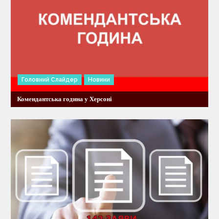
і
в
Головний Слайдер
Новини
Комендантська година у Херсоні