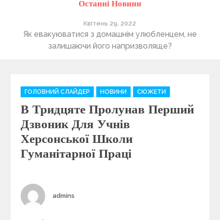
Останні Новини
Квітень 29, 2022
ті
Як евакуюватися з домашнім улюбленцем, не
П
залишаючи його напризволяще?
C
ГОЛОВНИЙ СЛАЙДЕР
НОВИНИ
СЮЖЕТИ
a
В Тридцяте Пролунав Перший
t
e
Дзвоник Для Учнів
g
Херсонської Школи
o
Гуманітарної Праці
r
i
e
s
Author
admins