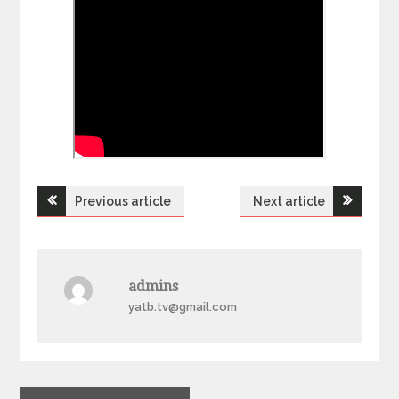
Previous article
Next article
Н
а
admins
в
yatb.tv@gmail.com
і
г