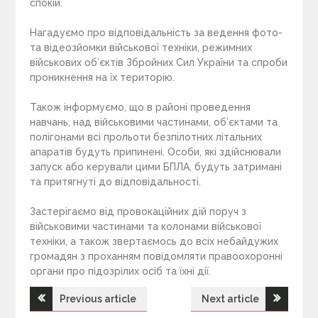
спокій.
Нагадуємо про відповідальність за ведення фото-
та відеозйомки військової техніки, режимних
військових об’єктів Збройних Сил України та спроби
проникнення на їх територію.
Також інформуємо, що в районі проведення
навчань, над військовими частинами, об’єктами та
полігонами всі прольоти безпілотних літальних
апаратів будуть припинені. Особи, які здійснювали
запуск або керували цими БПЛА, будуть затримані
та притягнуті до відповідальності.
Застерігаємо від провокаційних дій поруч з
військовими частинами та колонами військової
техніки, а також звертаємось до всіх небайдужих
громадян з проханням повідомляти правоохоронні
органи про підозрілих осіб та їхні дії.
Previous article
Next article
Н