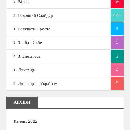
55
Відео
442
Головний Слайдер
2
Готувати Просто
1
Знайди Себе
3
Знайомтеся
4
Лонгріди
6
Лонгріди – Україна+
АРХІВИ
Квітень 2022