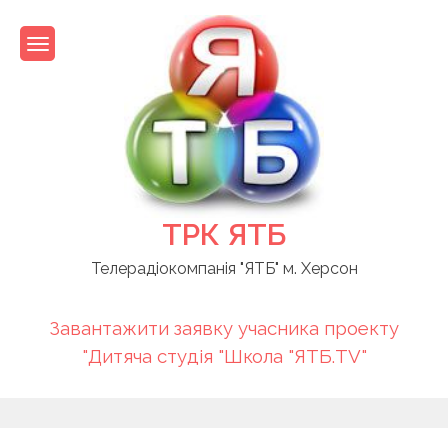
Skip
to
content
ТРК ЯТБ
Телерадіокомпанія "ЯТБ" м. Херсон
Завантажити заявку учасника проекту
"Дитяча студія "Школа "ЯТБ.TV"