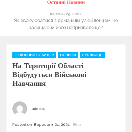
Останні Новини
Квітень 29, 2022
ті
Як евакуюватися з домашнім улюбленцем, не
П
залишаючи його напризволяще?
C
ГОЛОВНИЙ СЛАЙДЕР
НОВИНИ
ПУБЛІКАЦІЇ
a
На Території Області
t
e
Відбудуться Військові
g
Навчання
o
r
i
e
Author
admins
s
Posted on
Вересень 21, 2021
Posted
0
on