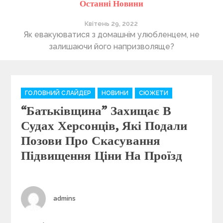
Останні Новини
Квітень 29, 2022
ті
Як евакуюватися з домашнім улюбленцем, не
П
залишаючи його напризволяще?
C
ГОЛОВНИЙ СЛАЙДЕР
НОВИНИ
СЮЖЕТИ
a
“Батьківщина” Захищає В
t
e
Судах Херсонців, Які Подали
g
Позови Про Скасування
o
Підвищення Ціни На Проїзд
r
i
e
s
Author
admins