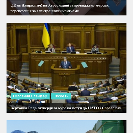
QR на Джарилгач: на Херсонщині запроваджено морські
п
перевезення за електронними квитками
и
с
і
в
Головний Слайдер
Сюжети
Верховна Рада затвердила курс на вступ до НАТО і Євросоюзу