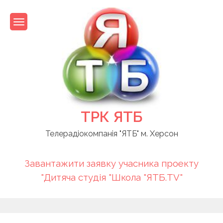
Skip
to
content
ТРК ЯТБ
Телерадіокомпанія "ЯТБ" м. Херсон
Завантажити заявку учасника проекту
"Дитяча студія "Школа "ЯТБ.TV"