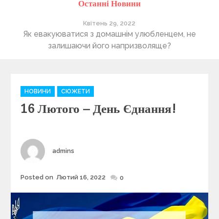
Останні Новини
Квітень 29, 2022
ті
Як евакуюватися з домашнім улюбленцем, не
П
залишаючи його напризволяще?
C
НОВИНИ
СЮЖЕТИ
a
16 Лютого – День Єднання!
t
e
g
o
r
Author
admins
i
e
Posted on
Лютий 16, 2022
Posted
0
s
on