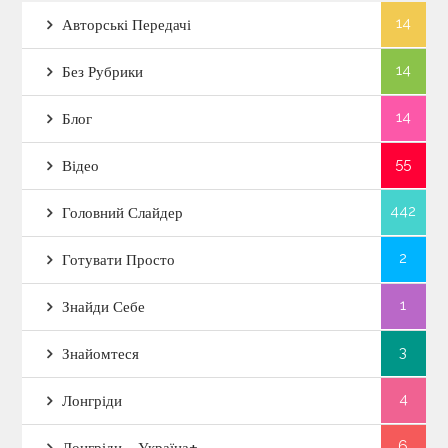
14
Авторські Передачі
14
Без Рубрики
14
Блог
55
Відео
442
Головний Слайдер
2
Готувати Просто
1
Знайди Себе
3
Знайомтеся
4
Лонгріди
6