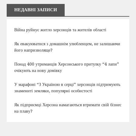
НЕДАВНІ ЗАПИСИ
Війна руйнує житло херсонців та жителів області
Як евакуюватися з домашнім улюбленцем, не залишаючи
його напризволяще?
Понад 400 утриманців Херсонського притулку “4 лапи”
очікують на нову домівку
У марафоні “З Україною в серці” херсонців підтримують
знамениті земляки, популярні особистості
Як підприємці Херсона намагаються втримати свій бізнес
на плаву?