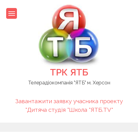
Skip
to
content
ТРК ЯТБ
Телерадіокомпанія "ЯТБ" м. Херсон
Завантажити заявку учасника проекту
"Дитяча студія "Школа "ЯТБ.TV"