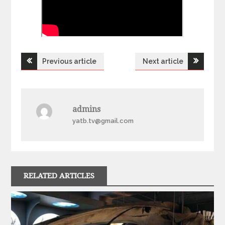
Previous article
Next article
Н
а
admins
в
yatb.tv@gmail.com
і
г
RELATED ARTICLES
а
ц