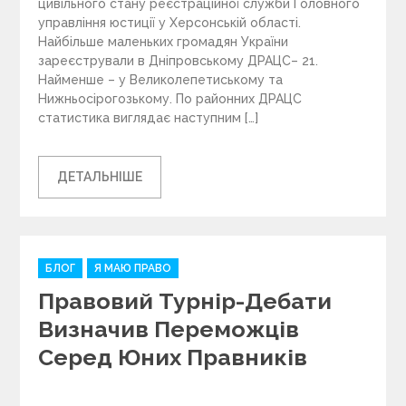
цивільного стану реєстраційної служби Головного
управління юстиції у Херсонській області.
Найбільше маленьких громадян України
зареєстрували в Дніпровському ДРАЦС– 21.
Найменше – у Великолепетиському та
Нижньосірогозькому. По районних ДРАЦС
статистика виглядає наступним […]
ДЕТАЛЬНІШЕ
C
БЛОГ
Я МАЮ ПРАВО
a
Правовий Турнір-Дебати
t
e
Визначив Переможців
g
Серед Юних Правників
o
r
i