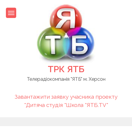
Skip
to
content
ТРК ЯТБ
Телерадіокомпанія "ЯТБ" м. Херсон
Завантажити заявку учасника проекту
"Дитяча студія "Школа "ЯТБ.TV"