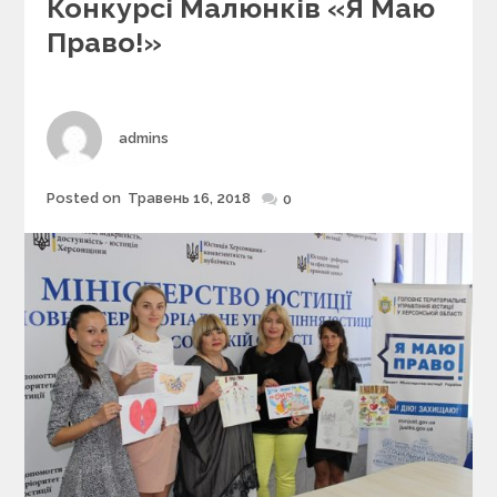
Конкурсі Малюнків «Я Маю
o
r
Право!»
i
e
s
Author
admins
Posted on
Травень 16, 2018
Posted
0
on