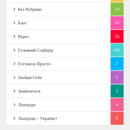
г
14
Без Рубрики
а
14
Блог
ц
55
Відео
і
442
Головний Слайдер
я
2
Готувати Просто
з
1
Знайди Себе
а
3
Знайомтеся
п
4
Лонгріди
и
6
Лонгріди – Україна+