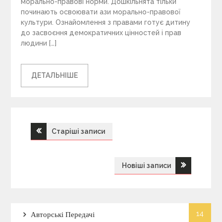
морально-правові норми. Дошкільнята тільки
починають освоювати ази морально-правової
культури. Ознайомлення з правами готує дитину
до засвоєння демократичних цінностей і прав
людини […]
ДЕТАЛЬНІШЕ
Старіші записи
Н
а
Новіші записи
в
і
14
Авторські Передачі