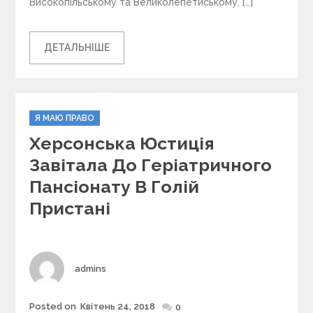
Високопільському та Великолепетиському. […]
ДЕТАЛЬНІШЕ
C
Я МАЮ ПРАВО
a
Херсонська Юстиція
t
e
Завітала До Геріатричного
g
Пансіонату В Голій
o
r
Пристані
i
e
s
Author
admins
Posted on
Квітень 24, 2018
Posted
0