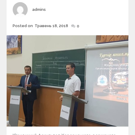
e
s
Author
admins
Posted on
Травень 18, 2018
Posted
0
on