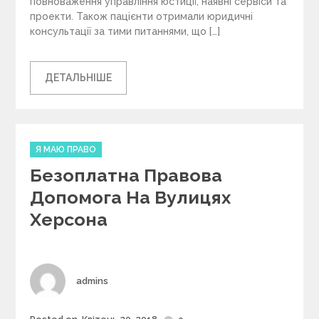
повноваження управління юстиції, наявні сервіси та
проекти. Також пацієнти отримали юридичні
консультації за тими питаннями, що […]
ДЕТАЛЬНІШЕ
C
Я МАЮ ПРАВО
a
Безоплатна Правова
t
e
Допомога На Вулицях
g
Херсона
o
r
i
e
s
Author
admins