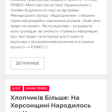
ПРАВО!» Міністерство юстиції України разом з
Онлайн-будинком юстиції за підтримки
Міжнародного фонду «Відродження» створили
серію інформаційно-навчальних роликів «Знай своє
право на землю». Мета ініціативи – розширити
коло громадян, які зможуть отримати інформацію
про свої права та інструкції для їх захисту.
Ініціатива є продовженням розпочатої в рамках
проекту ««Я МАЮ […]
ДЕТАЛЬНІШЕ
C
БЛОГ
Я МАЮ ПРАВО
a
Хлопчиків Більше: На
t
e
Херсонщині Народилось
g