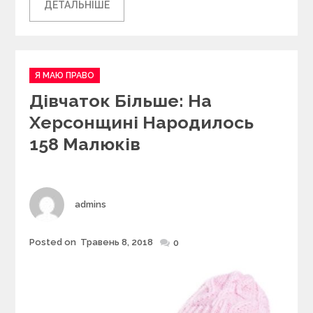
ДЕТАЛЬНІШЕ
C
Я МАЮ ПРАВО
a
Дівчаток Більше: На
t
e
Херсонщині Народилось
g
158 Малюків
o
r
i
e
s
Author
admins
Posted on
Травень 8, 2018
Posted
0
on