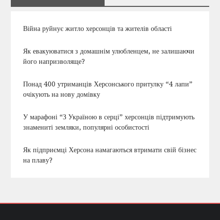
Війна руйнує житло херсонців та жителів області
Як евакуюватися з домашнім улюбленцем, не залишаючи
його напризволяще?
Понад 400 утриманців Херсонського притулку “4 лапи”
очікують на нову домівку
У марафоні “З Україною в серці” херсонців підтримують
знамениті земляки, популярні особистості
Як підприємці Херсона намагаються втримати свій бізнес
на плаву?