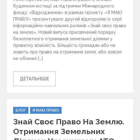
будинком юстиції за підтримки Міжнародного
фонду «Відродження» в рамках проекту «Я МАЮ
ПРАВО!» презентувало другий відеоролик із серії
інформаційно-навчальних роликів «Знай своє право
на землю». Новий випуск присвячений порядку
безоплатного отримання земельної ділянки у
приватну власність. Більшість громадян або не
знають про право на отримання землі, або зовсім
не обізнані […]
ДЕТАЛЬНІШЕ
C
БЛОГ
Я МАЮ ПРАВО
a
Знай Своє Право На Землю.
t
e
Отримання Земельних
g