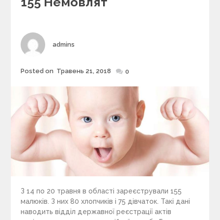
155 Немовлят
o
r
i
e
s
Author
admins
Posted on
Травень 21, 2018
Posted
0
on
З 14 по 20 травня в області зареєстрували 155
малюків. З них 80 хлопчиків і 75 дівчаток. Такі дані
наводить відділ державної реєстрації актів