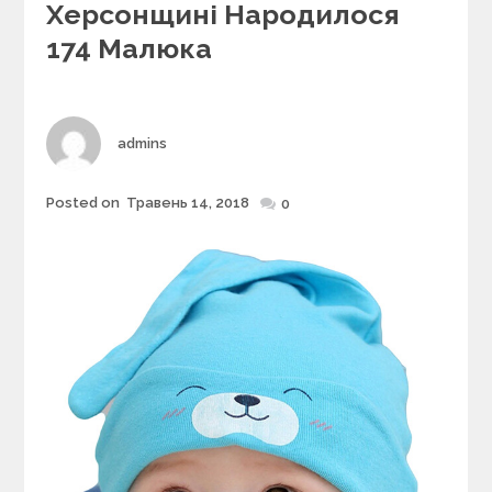
e
Херсонщині Народилося
g
174 Малюка
o
r
i
e
s
Author
admins
Posted on
Травень 14, 2018
Posted
0
on