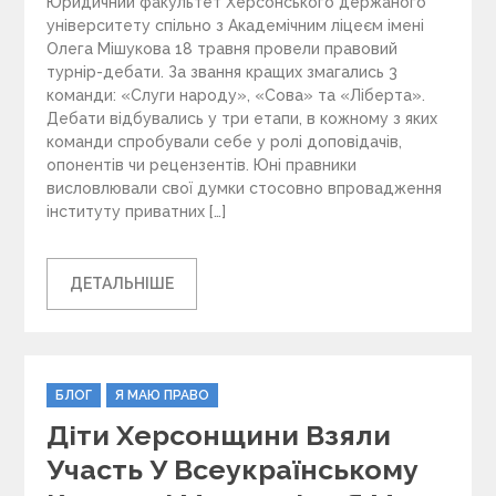
Юридичний факультет Херсонського держаного
університету спільно з Академічним ліцеєм імені
Олега Мішукова 18 травня провели правовий
турнір-дебати. За звання кращих змагались 3
команди: «Слуги народу», «Сова» та «Ліберта».
Дебати відбувались у три етапи, в кожному з яких
команди спробували себе у ролі доповідачів,
опонентів чи рецензентів. Юні правники
висловлювали свої думки стосовно впровадження
інституту приватних […]
ДЕТАЛЬНІШЕ
C
БЛОГ
Я МАЮ ПРАВО
a
Діти Херсонщини Взяли
t
e
Участь У Всеукраїнському
g