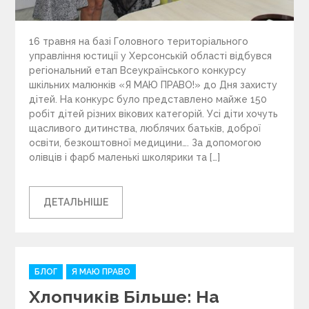
16 травня на базі Головного територіального
управління юстиції у Херсонській області відбувся
регіональний етап Всеукраїнського конкурсу
шкільних малюнків «Я МАЮ ПРАВО!» до Дня захисту
дітей. На конкурс було представлено майже 150
робіт дітей різних вікових категорій. Усі діти хочуть
щасливого дитинства, люблячих батьків, доброї
освіти, безкоштовної медицини…. За допомогою
олівців і фарб маленькі школярики та […]
ДЕТАЛЬНІШЕ
C
БЛОГ
Я МАЮ ПРАВО
a
Хлопчиків Більше: На
t