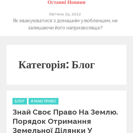
Останні Новини
Квітень 28, 2022
Понад 400 утриманців Херсонського притулку “4
В
лапи” очікують на нову домівку
Категорія: Блог
C
БЛОГ
Я МАЮ ПРАВО
a
Знай Своє Право На Землю.
t
e
Порядок Отримання
g
Земельної Ділянки У
o