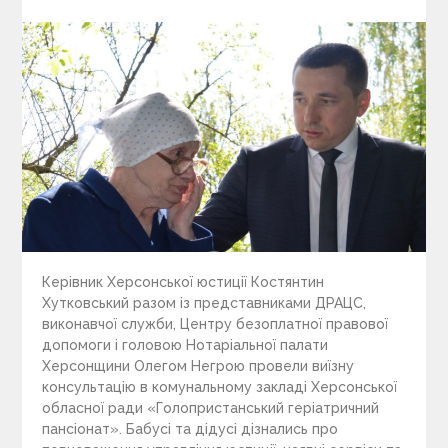
on
Керівник Херсонської юстиції Костянтин
Хутковський разом із представниками ДРАЦС,
виконавчої служби, Центру безоплатної правової
допомоги і головою Нотаріальної палати
Херсонщини Олегом Негрою провели виїзну
консультацію в комунальному закладі Херсонської
обласної ради «Голопристанський геріатричний
пансіонат». Бабусі та дідусі дізнались про