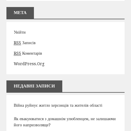
МЕТА
Увійти
RSS
Записів
RSS
Коментарів
WordPress.org
НЕДАВНІ ЗАПИСИ
Війна руйнує житло херсонців та жителів області
Як евакуюватися з домашнім улюбленцем, не залишаючи
його напризволяще?