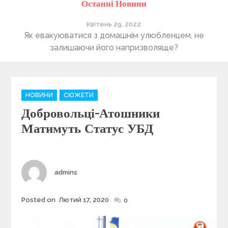
Останні Новини
Квітень 29, 2022
ті
Як евакуюватися з домашнім улюбленцем, не
П
залишаючи його напризволяще?
C
НОВИНИ
СЮЖЕТИ
a
Добровольці-Атошники
t
e
Матимуть Статус УБД
g
o
r
i
Author
admins
e
s
Posted on
Лютий 17, 2020
Posted
0
on