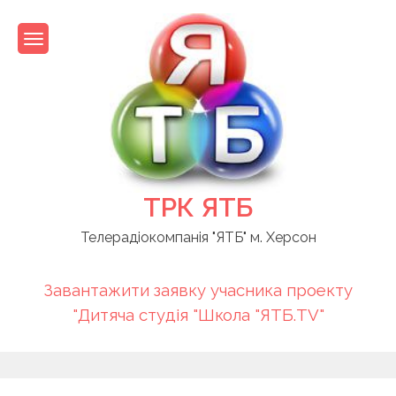
Skip
to
content
ТРК ЯТБ
Телерадіокомпанія "ЯТБ" м. Херсон
Завантажити заявку учасника проекту
"Дитяча студія "Школа "ЯТБ.TV"